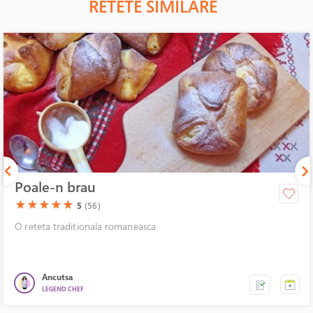
RETETE SIMILARE
Poale-n brau
(*)
(*)
(*)
(*)
(*)
★
★
★
★
★
5
(56)
O reteta traditionala romaneasca
Ancutsa
LEGEND CHEF