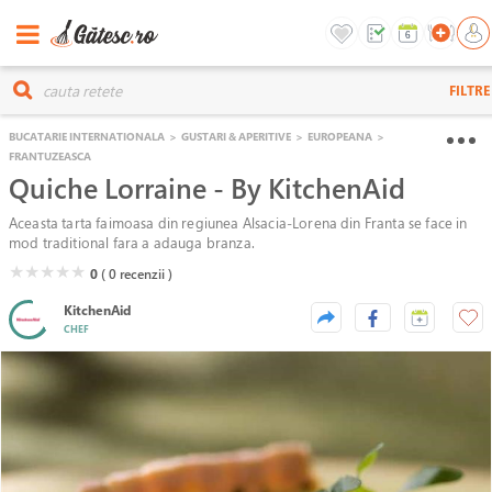
FILTRE
BUCATARIE INTERNATIONALA
>
GUSTARI & APERITIVE
>
EUROPEANA
>
FRANTUZEASCA
Quiche Lorraine - By KitchenAid
Aceasta tarta faimoasa din regiunea Alsacia-Lorena din Franta se face in
mod traditional fara a adauga branza.
( )
( )
( )
( )
( )
★
★
★
★
★
0
( 0
recenzii )
KitchenAid
CHEF