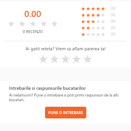
(*)
(*)
(*)
(*)
(*)
(0)
★
★
★
★
★
0.00
(*)
(*)
(*)
(*)
( )
(0)
★
★
★
★
★
( )
( )
( )
( )
( )
(*)
(*)
(*)
( )
( )
(0)
★
★
★
★
★
★
★
★
★
★
(*)
(*)
( )
( )
( )
(0)
★
★
★
★
★
0 RECENZII
(*)
( )
( )
( )
( )
(0)
★
★
★
★
★
Ai gatit reteta? Vrem sa aflam parerea ta!
( )
( )
( )
( )
( )
★
★
★
★
★
Intrebarile si raspunsurile bucatarilor
Ai nelamuriri? Pune o intrebare si poti primi raspunsuri de la alti
bucatari.
PUNE O INTREBARE