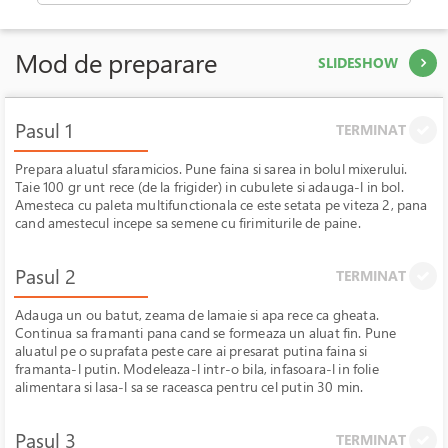
Mod de preparare
SLIDESHOW
Pasul 1
TERMINAT
Prepara aluatul sfaramicios. Pune faina si sarea in bolul mixerului.
Taie 100 gr unt rece (de la frigider) in cubulete si adauga-l in bol.
Amesteca cu paleta multifunctionala ce este setata pe viteza 2, pana
cand amestecul incepe sa semene cu firimiturile de paine.
Pasul 2
TERMINAT
Adauga un ou batut, zeama de lamaie si apa rece ca gheata.
Continua sa framanti pana cand se formeaza un aluat fin. Pune
aluatul pe o suprafata peste care ai presarat putina faina si
framanta-l putin. Modeleaza-l intr-o bila, infasoara-l in folie
alimentara si lasa-l sa se raceasca pentru cel putin 30 min.
Pasul 3
TERMINAT