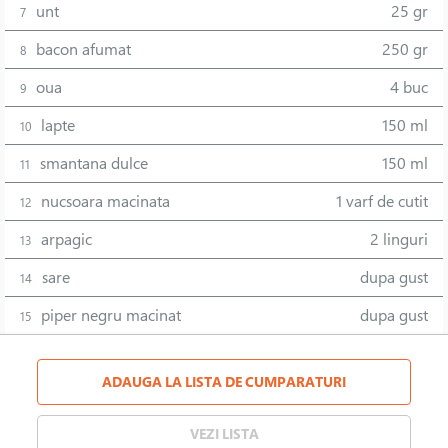
unt
25 gr
7
bacon afumat
250 gr
8
oua
4 buc
9
lapte
150 ml
10
smantana dulce
150 ml
11
nucsoara macinata
1 varf de cutit
12
arpagic
2 linguri
13
sare
dupa gust
14
piper negru macinat
dupa gust
15
ADAUGA LA LISTA DE CUMPARATURI
VEZI LISTA