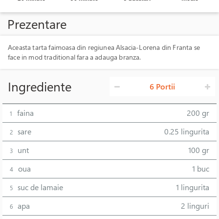
Prezentare
Aceasta tarta faimoasa din regiunea Alsacia-Lorena din Franta se
face in mod traditional fara a adauga branza.
Ingrediente
6 Portii
faina
200 gr
1
sare
0.25 lingurita
2
unt
100 gr
3
oua
1 buc
4
suc de lamaie
1 lingurita
5
apa
2 linguri
6