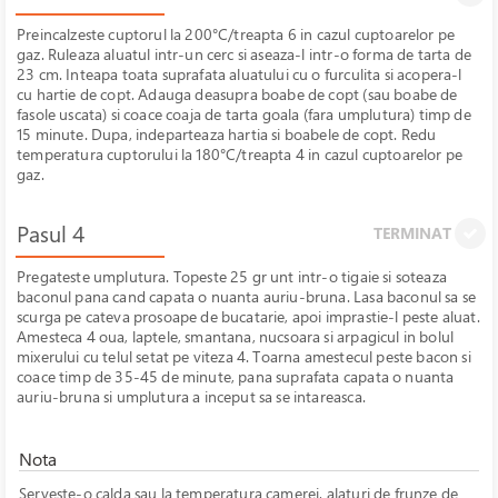
Preincalzeste cuptorul la 200°C/treapta 6 in cazul cuptoarelor pe
gaz. Ruleaza aluatul intr-un cerc si aseaza-l intr-o forma de tarta de
23 cm. Inteapa toata suprafata aluatului cu o furculita si acopera-l
cu hartie de copt. Adauga deasupra boabe de copt (sau boabe de
fasole uscata) si coace coaja de tarta goala (fara umplutura) timp de
15 minute. Dupa, indeparteaza hartia si boabele de copt. Redu
temperatura cuptorului la 180°C/treapta 4 in cazul cuptoarelor pe
gaz.
Pasul 4
TERMINAT
Pregateste umplutura. Topeste 25 gr unt intr-o tigaie si soteaza
baconul pana cand capata o nuanta auriu-bruna. Lasa baconul sa se
scurga pe cateva prosoape de bucatarie, apoi imprastie-l peste aluat.
Amesteca 4 oua, laptele, smantana, nucsoara si arpagicul in bolul
mixerului cu telul setat pe viteza 4. Toarna amestecul peste bacon si
coace timp de 35-45 de minute, pana suprafata capata o nuanta
auriu-bruna si umplutura a inceput sa se intareasca.
Nota
Serveste-o calda sau la temperatura camerei, alaturi de frunze de