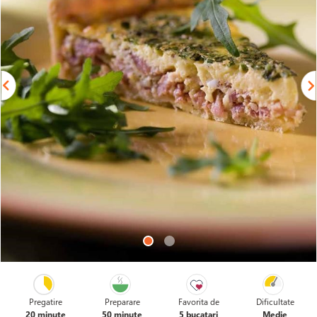
Pregatire
Preparare
Favorita de
Dificultate
20 minute
50 minute
5 bucatari
Medie