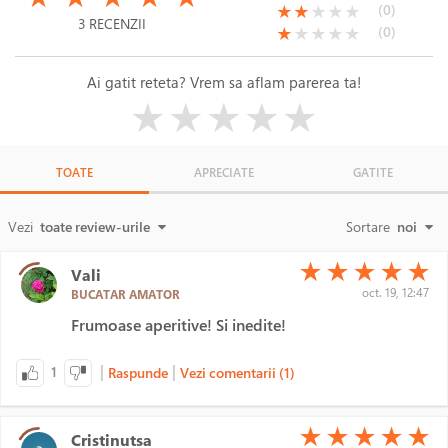
(*)
(*)
( )
( )
( )
(0)
★
★
★
★
★
3 RECENZII
(*)
( )
( )
( )
( )
(0)
★
★
★
★
★
Ai gatit reteta? Vrem sa aflam parerea ta!
( )
( )
( )
( )
( )
★
★
★
★
★
TOATE
APRECIATE
GATITE
Vezi
toate review-urile
Sortare
noi
(*)
(*)
(*)
(*)
(*)
★
★
★
★
★
Vali
oct. 19, 12:47
BUCATAR AMATOR
Frumoase aperitive! Si inedite!
|
|
1
Raspunde
Vezi comentarii (1)
(*)
(*)
(*)
(*)
(*)
★
★
★
★
★
Cristinutsa