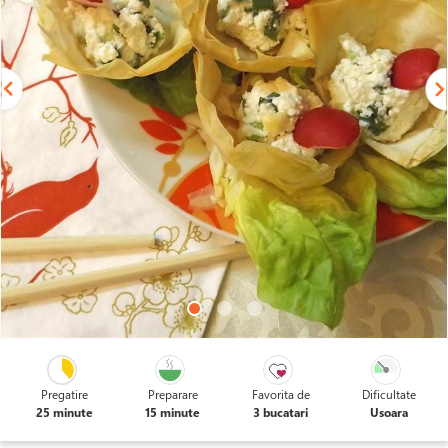
Pregatire
Preparare
Favorita de
Dificultate
25 minute
15 minute
3 bucatari
Usoara