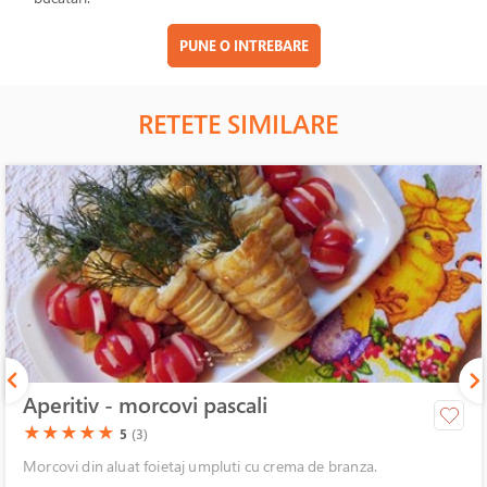
PUNE O INTREBARE
RETETE SIMILARE
Aperitiv - morcovi pascali
(*)
(*)
(*)
(*)
(*)
★
★
★
★
★
5
(3)
Morcovi din aluat foietaj umpluti cu crema de branza.