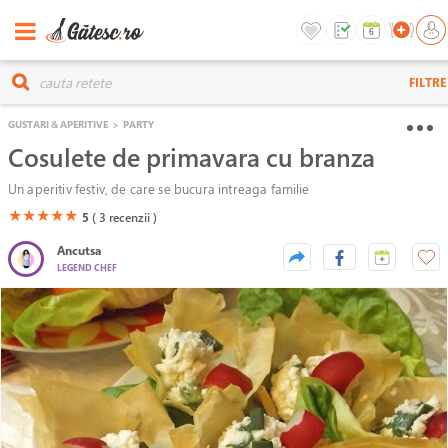
FILTRE
GUSTARI & APERITIVE
>
PARTY
Cosulete de primavara cu branza
Un aperitiv festiv, de care se bucura intreaga familie
(*)
(*)
(*)
(*)
(*)
★
★
★
★
★
5
( 3
recenzii )
Ancutsa
LEGEND CHEF