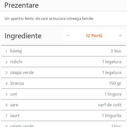
Prezentare
Un aperitiv festiv, de care se bucura intreaga familie
Ingrediente
12 Portii
foietaj
3 buc
1
ridichi
1 legatura
2
ceapa verde
1 legatura
3
branza
150 gr
4
unt
1 lingura
5
sare
varf de cutit
6
iaurt
1 lingurita
7
salata verde
1 buc
8