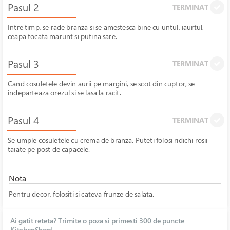
Pasul 2
TERMINAT
Intre timp, se rade branza si se amestesca bine cu untul, iaurtul,
ceapa tocata marunt si putina sare.
Pasul 3
TERMINAT
Cand cosuletele devin aurii pe margini, se scot din cuptor, se
indeparteaza orezul si se lasa la racit.
Pasul 4
TERMINAT
Se umple cosuletele cu crema de branza. Puteti folosi ridichi rosii
taiate pe post de capacele.
Nota
Pentru decor, folositi si cateva frunze de salata.
Ai gatit reteta? Trimite o poza si primesti 300 de puncte
KitchenShop!