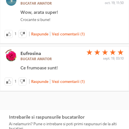
oct. 19, 11:50
BUCATAR AMATOR
Wow, arata super!
Crocante si bune!
|
|
1
Raspunde
Vezi comentarii (1)
(*)
(*)
(*)
(*)
(*)
★
★
★
★
★
Eufrosina
sept. 19, 03:10
BUCATAR AMATOR
Ce frumoase sunt!
|
|
1
Raspunde
Vezi comentarii (1)
Intrebarile si raspunsurile bucatarilor
Ai nelamuriri? Pune o intrebare si poti primi raspunsuri de la alti
bucatari.