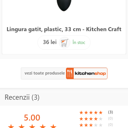
Lingura gatit, plastic, 33 cm - Kitchen Craft
36 lei
În stoc
vezi toate produsele
Recenzii (3)
(*)
(*)
(*)
(*)
(*)
(3)
★
★
★
★
★
5.00
(*)
(*)
(*)
(*)
( )
(0)
★
★
★
★
★
(*)
(*)
(*)
(*)
(*)
(*)
(*)
(*)
( )
( )
(0)
★
★
★
★
★
★
★
★
★
★