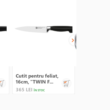
Presa burger
Cutit pentru feliat,
aluminiu, 11
16cm, "TWIN F...
K...
365 LEI
98 LEI
ÎN STOC
ÎN STOC