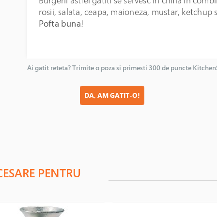
rosii, salata, ceapa, maioneza, mustar, ketchup 
Pofta buna!
Ai gatit reteta? Trimite o poza si primesti 300 de puncte Kitche
DA, AM GATIT-O!
CESARE PENTRU