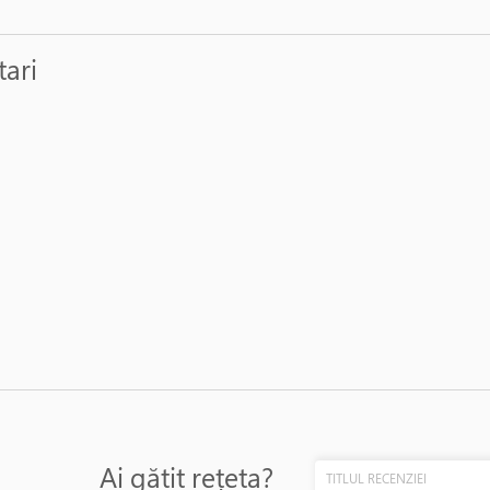
tari
Ai gătit rețeta?
TITLUL RECENZIEI