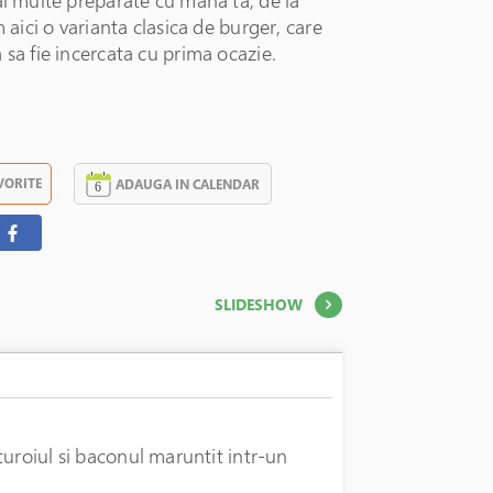
ai multe preparate cu mana ta, de la
m aici o varianta clasica de burger, care
 sa fie incercata cu prima ocazie.
VORITE
ADAUGA IN CALENDAR
SLIDESHOW
turoiul si baconul maruntit intr-un