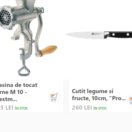
sina de tocat
Cutit legume si
rne M 10 -
fructe, 10cm, "Pro...
stm...
5 LEI
260 LEI
ÎN STOC
ÎN STOC