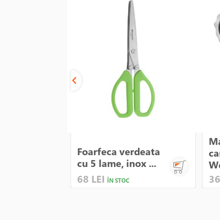
Ma
Foarfeca verdeata
ca
cu 5 lame, inox ...
We
68 LEI
36
ÎN STOC