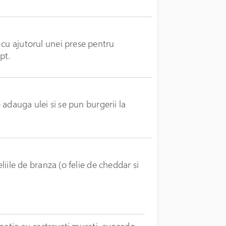
 cu ajutorul unei prese pentru
pt.
e adauga ulei si se pun burgerii la
eliile de branza (o felie de cheddar si
binatie cu castraveti murati, avocado,