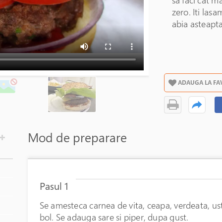
sa faci cat m
zero. Iti lasa
abia asteapta
ADAUGA LA FA
Mod de preparare
Pasul 1
Se amesteca carnea de vita, ceapa, verdeata, us
bol. Se adauga sare si piper, dupa gust.