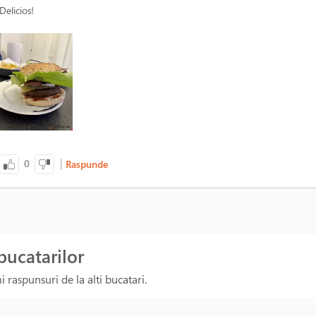
Delicios!
|
0
Raspunde
 bucatarilor
 raspunsuri de la alti bucatari.