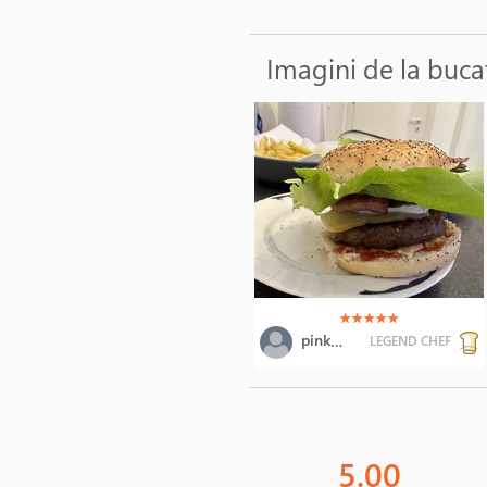
Imagini de la buca
(*)
(*)
(*)
(*)
(*)
★
★
★
★
★
pinksimba
LEGEND CHEF
5.00