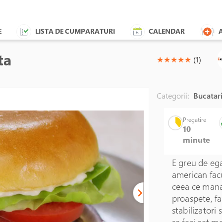
E
LISTA DE CUMPARATURI
CALENDAR
ta
(*)
(*)
(*)
(*)
(*)
★
★
★
★
★
(1)
Categorii:
Bucatari
Pregatire
10
minute
E greu de ega
american facu
ceea ce mana
proaspete, fa
stabilizatori