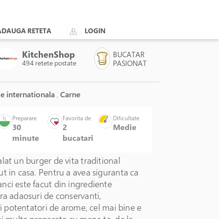
ADAUGA RETETA
LOGIN
KitchenShop
BUCATAR
494 retete postate
PASIONAT
e internationala
,
Carne
Preparare
Favorita de
Dificultate
30
2
Medie
minute
bucatari
Un
lat un burger de vita traditional
t in casa. Pentru a avea siguranta ca
nci este facut din ingrediente
ra adaosuri de conservanti,
 si potentatori de arome, cel mai bine e