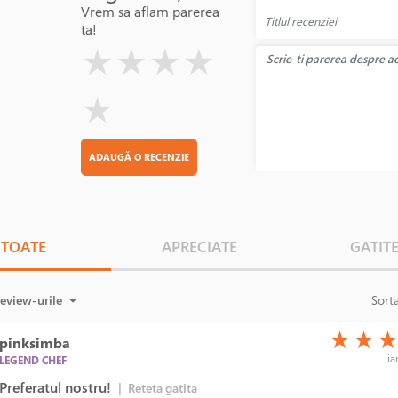
Vrem sa aflam parerea
ta!
( )
( )
( )
( )
( )
★
★
★
★
★
ADAUGĂ O RECENZIE
TOATE
APRECIATE
GATIT
review-urile
Sort
(*)
(*)
(*)
★
★
pinksimba
ia
LEGEND CHEF
Preferatul nostru!
|
Reteta gatita