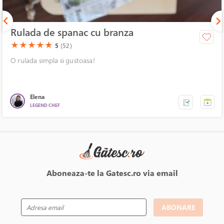
Rulada de spanac cu branza
(*)
(*)
(*)
(*)
(*)
★
★
★
★
★
5
(52)
O rulada simpla si gustoasa!
Elena
LEGEND CHEF
Aboneaza-te la Gatesc.ro via email
ABONARE