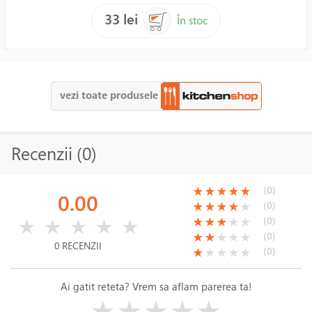
33 lei
În stoc
vezi toate produsele
Recenzii (0)
(*)
(*)
(*)
(*)
(*)
(0)
★
★
★
★
★
0.00
(*)
(*)
(*)
(*)
( )
(0)
★
★
★
★
★
( )
( )
( )
( )
( )
(*)
(*)
(*)
( )
( )
(0)
★
★
★
★
★
★
★
★
★
★
(*)
(*)
( )
( )
( )
(0)
★
★
★
★
★
0 RECENZII
(*)
( )
( )
( )
( )
(0)
★
★
★
★
★
Ai gatit reteta? Vrem sa aflam parerea ta!
( )
( )
( )
( )
( )
★
★
★
★
★