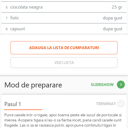
ciocolata neagra
25 gr
6
fistic
dupa gust
7
capsuni
dupa gust
8
ADAUGA LA LISTA DE CUMPARATURI
VEZI LISTA
Mod de preparare
SLIDESHOW
Pasul 1
TERMINAT
Pune caisele intr-o tigaie, apoi toarna peste ele sucul de portocale si
mierea. Acopera tigaia si las-o sa fiarba incet, pana cand caisele sunt
fragede. Las-o sa se raceasca putin, apoi pune continutul tigaii in