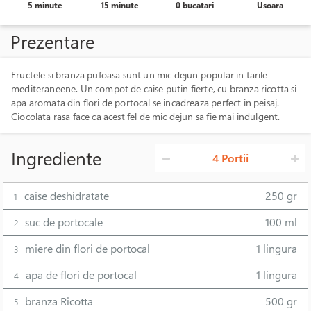
5 minute
15 minute
0 bucatari
Usoara
Prezentare
Fructele si branza pufoasa sunt un mic dejun popular in tarile
mediteraneene. Un compot de caise putin fierte, cu branza ricotta si
apa aromata din flori de portocal se incadreaza perfect in peisaj.
Ciocolata rasa face ca acest fel de mic dejun sa fie mai indulgent.
Ingrediente
4 Portii
caise deshidratate
250 gr
1
suc de portocale
100 ml
2
miere din flori de portocal
1 lingura
3
apa de flori de portocal
1 lingura
4
branza Ricotta
500 gr
5