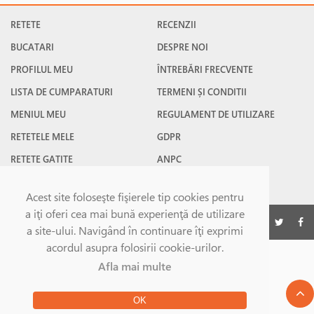
RETETE
RECENZII
BUCATARI
DESPRE NOI
PROFILUL MEU
ÎNTREBĂRI FRECVENTE
LISTA DE CUMPARATURI
TERMENI ȘI CONDITII
MENIUL MEU
REGULAMENT DE UTILIZARE
RETETELE MELE
GDPR
RETETE GATITE
ANPC
RETETE FAVORITE
CONTACT
Acest site foloseşte fişierele tip cookies pentru
a iţi oferi cea mai bună experienţă de utilizare
©Gatesc.ro 2026
a site-ului. Navigând în continuare îţi exprimi
acordul asupra folosirii cookie-urilor.
Afla mai multe
OK