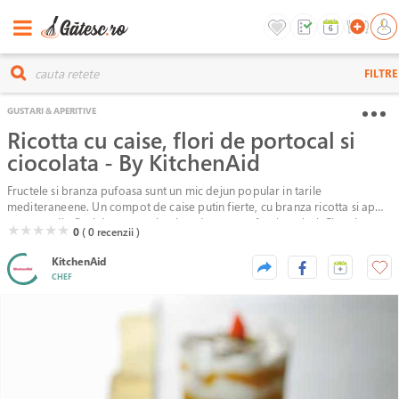
FILTRE
GUSTARI & APERITIVE
Ricotta cu caise, flori de portocal si
ciocolata - By KitchenAid
Fructele si branza pufoasa sunt un mic dejun popular in tarile
mediteraneene. Un compot de caise putin fierte, cu branza ricotta si apa
aromata din flori de portocal se incadreaza perfect in peisaj. Ciocolata
( )
( )
( )
( )
( )
★
★
★
★
★
0
( 0
recenzii )
rasa face ca acest fel de mic dejun sa fie mai indulgent.
KitchenAid
CHEF