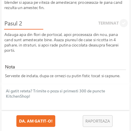
blender si apasa pe viteza de amestecare; proceseaza-le pana cand
rezulta un amestec fin.
Pasul 2
TERMINAT
Adauga apa din flori de portocal, apoi proceseaza din nou, pana
cand sunt amestecate bine. Asaza piureul de caise si ricotta in 4
pahare, in straturi, si apoi rade putina ciocolata deasupra fiecarei
portii.
Nota
Serveste de indata, dupa ce ornezi cu putin fistic tocat si capsune.
Ai gatit reteta? Trimite o poza si primesti 300 de puncte
KitchenShop!
DA, AM GATIT-O!
RAPORTEAZA