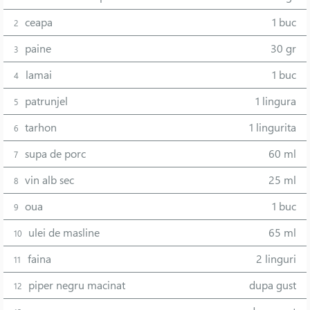
ceapa
1 buc
2
paine
30 gr
3
lamai
1 buc
4
patrunjel
1 lingura
5
tarhon
1 lingurita
6
supa de porc
60 ml
7
vin alb sec
25 ml
8
oua
1 buc
9
ulei de masline
65 ml
10
faina
2 linguri
11
piper negru macinat
dupa gust
12