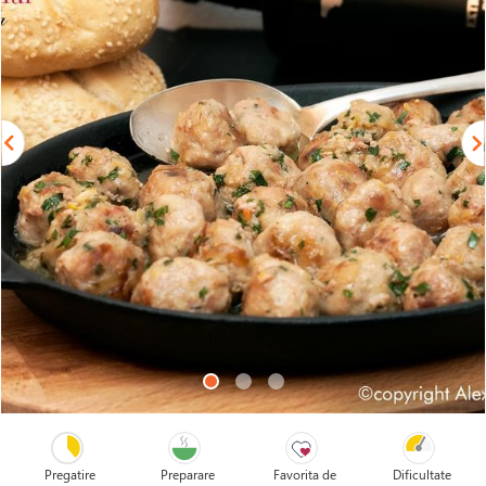
Pregatire
Preparare
Favorita de
Dificultate