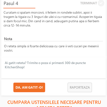
Pasul 4
TERMINAT
Curatam si spalam morcovii, ii feliem in rondele subtiri, apoi ii
tragem la tigaie cu 3 linguri de ulei si cu rozmarinul. Acoperim tigaia
si dam focul mic. Din cand in cand, adaugam putina apa si fierbem
circa 12-14 minute.
Nota
O reteta simpla si foarte delicioasa cu care ii veti cuceri pe mesenii
vostri.
Ai gatit reteta? Trimite o poza si primesti 300 de puncte
KitchenShop!
DA, AM GATIT-O!
RAPORTEAZA
CUMPARA USTENSILELE NECESARE PENTRU