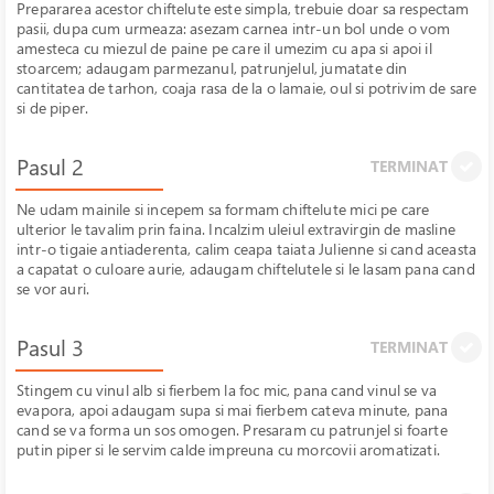
Prepararea acestor chiftelute este simpla, trebuie doar sa respectam
pasii, dupa cum urmeaza: asezam carnea intr-un bol unde o vom
amesteca cu miezul de paine pe care il umezim cu apa si apoi il
stoarcem; adaugam parmezanul, patrunjelul, jumatate din
cantitatea de tarhon, coaja rasa de la o lamaie, oul si potrivim de sare
si de piper.
Pasul 2
TERMINAT
Ne udam mainile si incepem sa formam chiftelute mici pe care
ulterior le tavalim prin faina. Incalzim uleiul extravirgin de masline
intr-o tigaie antiaderenta, calim ceapa taiata Julienne si cand aceasta
a capatat o culoare aurie, adaugam chiftelutele si le lasam pana cand
se vor auri.
Pasul 3
TERMINAT
Stingem cu vinul alb si fierbem la foc mic, pana cand vinul se va
evapora, apoi adaugam supa si mai fierbem cateva minute, pana
cand se va forma un sos omogen. Presaram cu patrunjel si foarte
putin piper si le servim calde impreuna cu morcovii aromatizati.