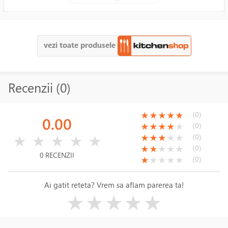
vezi toate produsele
Recenzii (0)
(*)
(*)
(*)
(*)
(*)
(0)
★
★
★
★
★
0.00
(*)
(*)
(*)
(*)
( )
(0)
★
★
★
★
★
( )
( )
( )
( )
( )
(*)
(*)
(*)
( )
( )
(0)
★
★
★
★
★
★
★
★
★
★
(*)
(*)
( )
( )
( )
(0)
★
★
★
★
★
0 RECENZII
(*)
( )
( )
( )
( )
(0)
★
★
★
★
★
Ai gatit reteta? Vrem sa aflam parerea ta!
( )
( )
( )
( )
( )
★
★
★
★
★