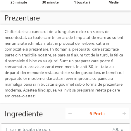
25 minute
30 minute
1 bucatari
Medie
Prezentare
Chiftelutele au cunoscut de-a lungul secolelor un succes de
necontestat, cu toate ca intr-un arc de timp atat de mare au suferit
nenumarate schimbari, atat in procesul de fierbere, cat si in
compozitie si prezentare. In Romania, preparatul care astazi face
parte din traditiile noastre, se pare sa fi ajuns tot de la turci, la fel ca
si sarmalele si bine ca au ajuns! Sunt un preparat care poate fi
consumat cu ocazia oricarui eveniment. In anii '80, in Italia au
disparut din meniurile restaurantelor si din gospodarii, in beneficiul
preparatelor moderne, dar astazi revin impreuna cu painea si
mamaliga pana si in bucataria gourmet sub o forma de prezentare
moderna. Acestea fiind spuse, va invit sa preparam reteta pe care
am creat-o astazi.
Ingrediente
6 Portii
carne tocata de porc
700 gr
1