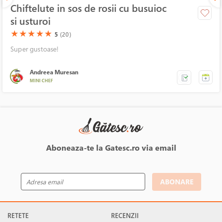
Chiftelute in sos de rosii cu busuioc
si usturoi
(*)
(*)
(*)
(*)
(*)
★
★
★
★
★
5
(20)
Super gustoase!
Andreea Muresan
MINI CHEF
Aboneaza-te la Gatesc.ro via email
ABONARE
RETETE
RECENZII