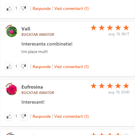
|
|
1
Raspunde
Vezi comentarii (1)
(*)
(*)
(*)
(*)
(*)
★
★
★
★
★
Vali
aug. 19, 06:17
BUCATAR AMATOR
Interesanta combinatie!
Imi place mult!
|
|
1
Raspunde
Vezi comentarii (1)
(*)
(*)
(*)
(*)
(*)
★
★
★
★
★
Eufrosina
aug. 19, 03:00
BUCATAR AMATOR
Interesant!
|
|
1
Raspunde
Vezi comentarii (1)
(*)
(*)
(*)
(*)
( )