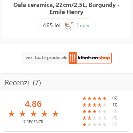
Oala ceramica, 22cm/2,5L, Burgundy -
Emile Henry
465 lei
În stoc
vezi toate produsele
Recenzii (7)
(*)
(*)
(*)
(*)
(*)
(6)
★
★
★
★
★
4.86
(*)
(*)
(*)
(*)
( )
(1)
★
★
★
★
★
(*)
(*)
(*)
(*)
(*)
(*)
(*)
(*)
( )
( )
(0)
★
★
★
★
★
★
★
★
★
★
(*)
(*)
( )
( )
( )
(0)
★
★
★
★
★
7 RECENZII
(*)
( )
( )
( )
( )
(0)
★
★
★
★
★