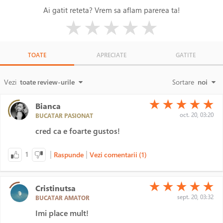
Ai gatit reteta? Vrem sa aflam parerea ta!
( )
( )
( )
( )
( )
★
★
★
★
★
TOATE
APRECIATE
GATITE
Vezi
toate review-urile
Sortare
noi
(*)
(*)
(*)
(*)
(*)
★
★
★
★
★
Bianca
oct. 20, 03:20
BUCATAR PASIONAT
cred ca e foarte gustos!
|
|
1
Raspunde
Vezi comentarii (1)
(*)
(*)
(*)
(*)
(*)
★
★
★
★
★
Cristinutsa
sept. 20, 03:32
BUCATAR AMATOR
Imi place mult!