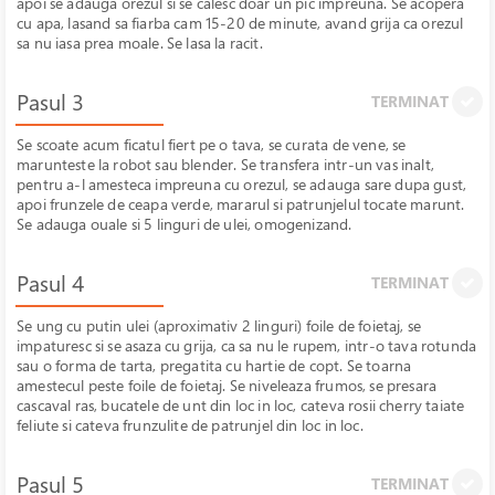
apoi se adauga orezul si se calesc doar un pic impreuna. Se acopera
cu apa, lasand sa fiarba cam 15-20 de minute, avand grija ca orezul
sa nu iasa prea moale. Se lasa la racit.
Pasul 3
TERMINAT
Se scoate acum ficatul fiert pe o tava, se curata de vene, se
marunteste la robot sau blender. Se transfera intr-un vas inalt,
pentru a-l amesteca impreuna cu orezul, se adauga sare dupa gust,
apoi frunzele de ceapa verde, mararul si patrunjelul tocate marunt.
Se adauga ouale si 5 linguri de ulei, omogenizand.
Pasul 4
TERMINAT
Se ung cu putin ulei (aproximativ 2 linguri) foile de foietaj, se
impaturesc si se asaza cu grija, ca sa nu le rupem, intr-o tava rotunda
sau o forma de tarta, pregatita cu hartie de copt. Se toarna
amestecul peste foile de foietaj. Se niveleaza frumos, se presara
cascaval ras, bucatele de unt din loc in loc, cateva rosii cherry taiate
feliute si cateva frunzulite de patrunjel din loc in loc.
Pasul 5
TERMINAT