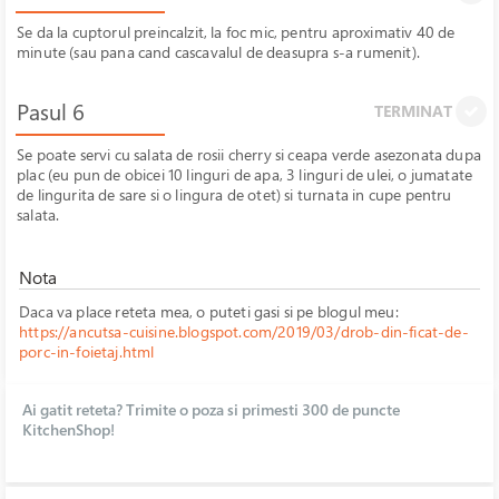
Se da la cuptorul preincalzit, la foc mic, pentru aproximativ 40 de
minute (sau pana cand cascavalul de deasupra s-a rumenit).
Pasul 6
TERMINAT
Se poate servi cu salata de rosii cherry si ceapa verde asezonata dupa
plac (eu pun de obicei 10 linguri de apa, 3 linguri de ulei, o jumatate
de lingurita de sare si o lingura de otet) si turnata in cupe pentru
salata.
Nota
Daca va place reteta mea, o puteti gasi si pe blogul meu:
https://ancutsa-cuisine.blogspot.com/2019/03/drob-din-ficat-de-
porc-in-foietaj.html
Ai gatit reteta? Trimite o poza si primesti 300 de puncte
KitchenShop!