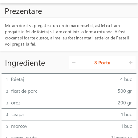
Prezentare
Mi-am dorit sa pregatesc un drob mai deosebit, astfel ca l-am
pregatit in foi de foietaj si l-am copt intr-o forma rotunda. A fost
crocant si foarte gustos, ai mei au fost incantati, astfel ca de Paste il
voi pregati la fel.
Ingrediente
8 Portii
foietaj
4 buc
1
ficat de porc
500 gr
2
orez
200 gr
3
ceapa
1 buc
4
morcovi
1 buc
5
ceapa verde
1 legatura