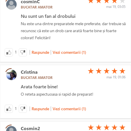
★
★
★
★
★
cosminC
mai 19, 03:05
BUCATAR AMATOR
Nu sunt un fan al drobului
Nu este una dintre preparatele mele preferate, dar trebuie să
recunosc că este un drob care arată foarte bine și foarte
colorat! Felicitări!
|
|
1
Raspunde
Vezi comentarii (1)
(*)
(*)
(*)
(*)
(*)
★
★
★
★
★
Cristina
mai 19, 01:06
BUCATAR AMATOR
Arata foarte bine!
O reteta aspectuoasa si rapid de preparat!
|
|
1
Raspunde
Vezi comentarii (1)
(*)
(*)
(*)
(*)
(*)
★
★
★
★
★
Cosmin2