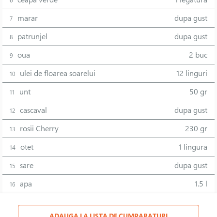
6
marar
dupa gust
7
patrunjel
dupa gust
8
oua
2 buc
9
ulei de floarea soarelui
12 linguri
10
unt
50 gr
11
cascaval
dupa gust
12
rosii Cherry
230 gr
13
otet
1 lingura
14
sare
dupa gust
15
apa
1.5 l
16
ADAUGA LA LISTA DE CUMPARATURI