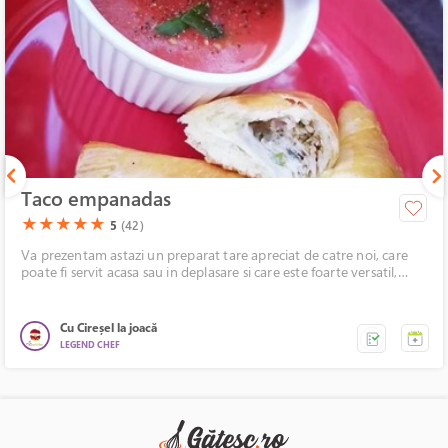
Taco empanadas
(*)
(*)
(*)
(*)
(*)
★
★
★
★
★
5
(42)
Va prezentam astazi un preparat tare apreciat de catre noi, care
poate fi servit acasa sau in deplasare si care este foarte versatil,
intrucat poate avea umplutura “sarata” sau “dulce”. Intra pe scena
Taco empanadas.
Cu Cireșel la joacă
LEGEND CHEF