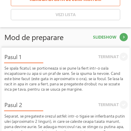
VEZI LISTA
Mod de preparare
SLIDESHOW
Pasul 1
TERMINAT
Se spala ficatul, se portioneaza si se pune la fiert intr-o oala
incapatoare cu apa si un praf de sare. Se ia spuma la nevoie. Cand
este bine facut (este gata in aproximativ o ora), se ia focul. Se lasa la
racit in apa in care a fiert, pana se pregateste drobul; nu se scoate
inca pe tava, pentru ca se usuca pe margine.
Pasul 2
TERMINAT
Separat, se pregateste orezul astfel: intr-o tigaie se infierbanta putin
ulei (aproximativ 2 linguri), in care se caleste ceapa taiata marunt,
pana devine aurie. Se adauga morcovul ras, se stinge cu putina apa,