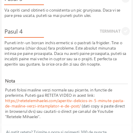
Va opriti cand obtineti o consistenta un pic grunjoasa. Daca vi se
pare prea uscata, puteti sa mai puneti putin ulei.
Pasul 4
TERMINAT
Puneti intr-un borcan inchis ermetic si o pastrati la frigider. Tine o
saptamana (chiar doua) fara probleme. Este absolut minunata
intinsa pe paine proaspata. Daca nu aveti paine proaspata, puteti sa
incalziti paine mai veche in cuptor sau sa o prajiti. E perfecta ca
aperitiv sau gustare, la orice ora din zi sau din noapte.
Nota
Puteti folosi masline verzi normale sau picante, in functie de
preferinte. Puteti gasi RETETA VIDEO in acest link:
https://retetelemihaelei.com/aperitiv-delicios-in-5-minute-pasta-
de-masline-verzi-intamplator-e-de-post/
(dati copy si paste direct
in browserul dvs) sau cautati-o direct pe canalul de Youtube
"Retetele Mihaelei".
Ai gatit reteta? Trimite o poza si primesti 300 de puncte