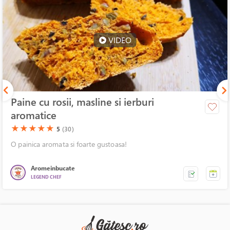
VIDEO
Paine cu rosii, masline si ierburi
aromatice
(*)
(*)
(*)
(*)
(*)
★
★
★
★
★
5
(30)
O painica aromata si foarte gustoasa!
Aromeinbucate
LEGEND CHEF