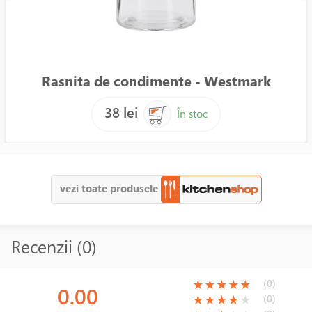
Rasnita de condimente - Westmark
38 lei
În stoc
vezi toate produsele
Recenzii (0)
(*)
(*)
(*)
(*)
(*)
(0)
★
★
★
★
★
0.00
(*)
(*)
(*)
(*)
( )
(0)
★
★
★
★
★