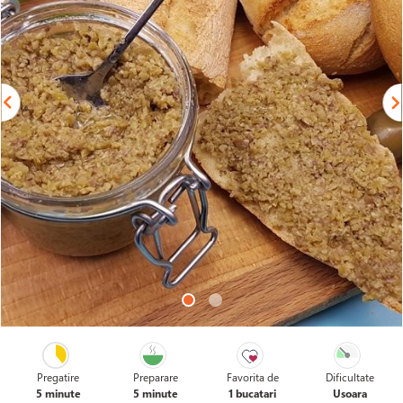
Pregatire
Preparare
Favorita de
Dificultate
5 minute
5 minute
1 bucatari
Usoara