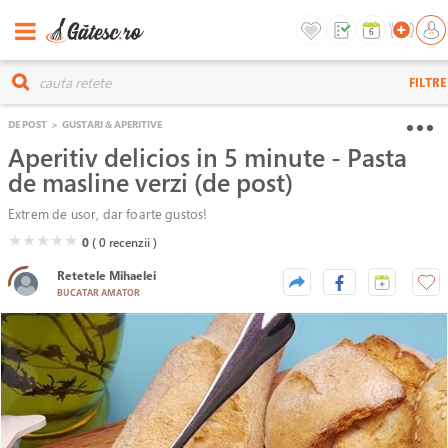
FILTRE
DE POST
>
GUSTARI & APERITIVE
Aperitiv delicios in 5 minute - Pasta
de masline verzi (de post)
Extrem de usor, dar foarte gustos!
( )
( )
( )
( )
( )
★
★
★
★
★
0
( 0
recenzii )
Retetele Mihaelei
BUCATAR AMATOR