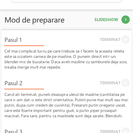
Mod de preparare
SLIDESHOW
Pasul 1
TERMINAT
Cel mai complicat lucru pe care trebuie sa-l facem la aceasta reteta
este sa scoatem carnea de pe masline. O punem direct intr-un
blender mic de bucatarie. Daca aveti masline cu samburele deja scos,
treaba merge mult mai repede.
Pasul 2
TERMINAT
Cand ati terminat, puneti deasupra uleiul de masline (cantitatea pe
care v-am dat-o este strict orientativa. Puteti pune mai mult sau mai
putin, dupa cum credeti de cuviinta). Presarati putin oregano uscat,
care este foarte important pentru gust, si putin piper proaspat
macinat. Fara sare, pentru ca maslinele sunt deja sarate. Blenduiti.
Pasul 3
TERMINAT