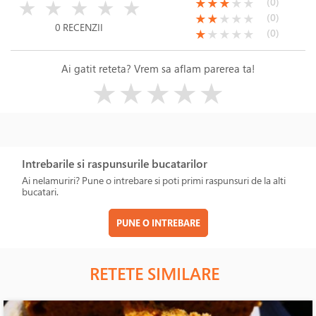
( )
( )
( )
( )
( )
(*)
(*)
(*)
( )
( )
(0)
★
★
★
★
★
★
★
★
★
★
(*)
(*)
( )
( )
( )
(0)
★
★
★
★
★
0 RECENZII
(*)
( )
( )
( )
( )
(0)
★
★
★
★
★
Ai gatit reteta? Vrem sa aflam parerea ta!
( )
( )
( )
( )
( )
★
★
★
★
★
Intrebarile si raspunsurile bucatarilor
Ai nelamuriri? Pune o intrebare si poti primi raspunsuri de la alti
bucatari.
PUNE O INTREBARE
RETETE SIMILARE