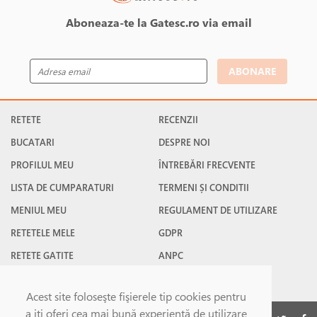
Aboneaza-te la Gatesc.ro via email
ABONARE
RETETE
RECENZII
BUCATARI
DESPRE NOI
PROFILUL MEU
ÎNTREBĂRI FRECVENTE
LISTA DE CUMPARATURI
TERMENI ȘI CONDITII
MENIUL MEU
REGULAMENT DE UTILIZARE
RETETELE MELE
GDPR
RETETE GATITE
ANPC
RETETE FAVORITE
CONTACT
Acest site foloseşte fişierele tip cookies pentru
a iţi oferi cea mai bună experienţă de utilizare