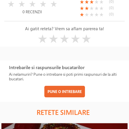
( )
( )
( )
( )
( )
(*)
(*)
(*)
( )
( )
(0)
★
★
★
★
★
★
★
★
★
★
(*)
(*)
( )
( )
( )
(0)
★
★
★
★
★
0 RECENZII
(*)
( )
( )
( )
( )
(0)
★
★
★
★
★
Ai gatit reteta? Vrem sa aflam parerea ta!
( )
( )
( )
( )
( )
★
★
★
★
★
Intrebarile si raspunsurile bucatarilor
Ai nelamuriri? Pune o intrebare si poti primi raspunsuri de la alti
bucatari.
PUNE O INTREBARE
RETETE SIMILARE