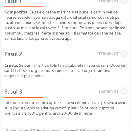
Pasul 1
TERMINAT
Compozitia:
Se taie o ceapa marunt si se pune la calit in ulei de
floarea soarelui, apoi se adauga usturoiul pisat si morcovii dati pe
razatoarea mare. Se amesteca bine, se pune sare, piper, curry dupa
gust si se mai lasa la calit vreo 2-3 minute. Pe urma, se adauga lintea,
porumbul, mazarea (fierte in prealabil) si jumatate de cana de apa.
Se mai lasa la foc pana se evapora apa.
Pasul 2
TERMINAT
Crusta:
Se pun la fiert cartofii taiati cubulete in apa cu sare. Dupa ce
sunt fierti, se scurg de apa, se piseaza si se adauga smantana
vegetala si putin piper.
Pasul 3
TERMINAT
Intr-un vas yena sau de cuptor se asaza compozitia, se preseaza usor
cu o lingura, apoi se adauga cartofii pisati. Se pune la cuptorul
preincalzit la 180°C pentru circa 20-30 de minute.
Ai gatit reteta? Trimite o poza si primesti 300 de puncte