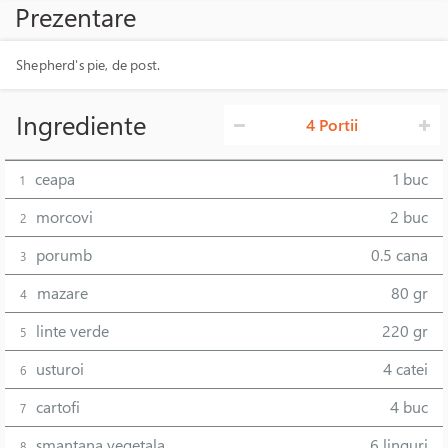
Prezentare
Shepherd's pie, de post.
Ingrediente
4 Portii
ceapa
1 buc
1
morcovi
2 buc
2
porumb
0.5 cana
3
mazare
80 gr
4
linte verde
220 gr
5
usturoi
4 catei
6
cartofi
4 buc
7
smantana vegetala
6 linguri
8