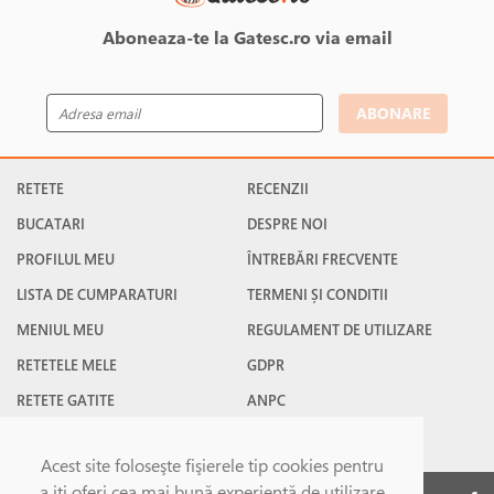
Aboneaza-te la Gatesc.ro via email
ABONARE
RETETE
RECENZII
BUCATARI
DESPRE NOI
PROFILUL MEU
ÎNTREBĂRI FRECVENTE
LISTA DE CUMPARATURI
TERMENI ȘI CONDITII
MENIUL MEU
REGULAMENT DE UTILIZARE
RETETELE MELE
GDPR
RETETE GATITE
ANPC
RETETE FAVORITE
CONTACT
Acest site foloseşte fişierele tip cookies pentru
a iţi oferi cea mai bună experienţă de utilizare