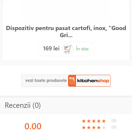
Dispozitiv pentru pasat cartofi, inox, "Good
Gri...
169 lei
În stoc
vezi toate produsele
Recenzii (0)
(*)
(*)
(*)
(*)
(*)
(0)
★
★
★
★
★
0.00
(*)
(*)
(*)
(*)
( )
(0)
★
★
★
★
★