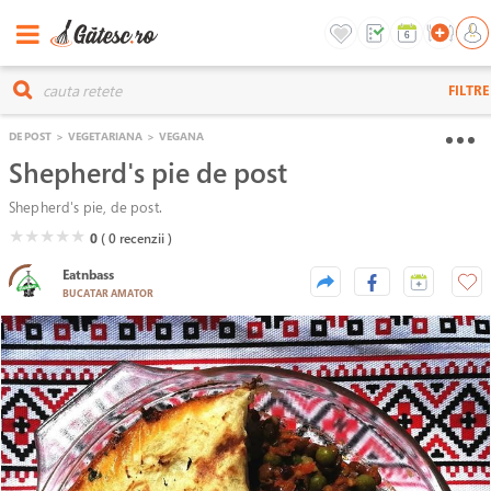
FILTRE
DE POST
>
VEGETARIANA
>
VEGANA
Shepherd's pie de post
Shepherd's pie, de post.
( )
( )
( )
( )
( )
★
★
★
★
★
0
( 0
recenzii )
Eatnbass
BUCATAR AMATOR