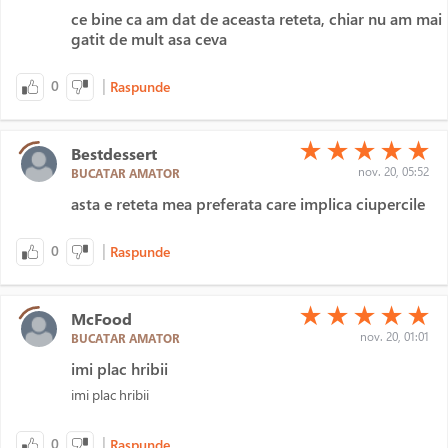
ce bine ca am dat de aceasta reteta, chiar nu am mai
gatit de mult asa ceva
|
0
Raspunde
(*)
(*)
(*)
(*)
(*)
★
★
★
★
★
Bestdessert
nov. 20, 05:52
BUCATAR AMATOR
asta e reteta mea preferata care implica ciupercile
|
0
Raspunde
(*)
(*)
(*)
(*)
(*)
★
★
★
★
★
McFood
nov. 20, 01:01
BUCATAR AMATOR
imi plac hribii
imi plac hribii
|
0
Raspunde