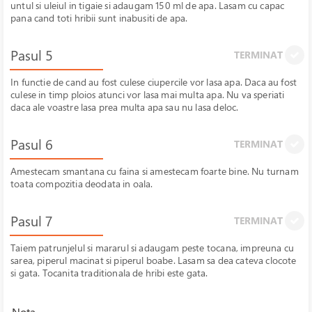
untul si uleiul in tigaie si adaugam 150 ml de apa. Lasam cu capac
pana cand toti hribii sunt inabusiti de apa.
Pasul 5
TERMINAT
In functie de cand au fost culese ciupercile vor lasa apa. Daca au fost
culese in timp ploios atunci vor lasa mai multa apa. Nu va speriati
daca ale voastre lasa prea multa apa sau nu lasa deloc.
Pasul 6
TERMINAT
Amestecam smantana cu faina si amestecam foarte bine. Nu turnam
toata compozitia deodata in oala.
Pasul 7
TERMINAT
Taiem patrunjelul si mararul si adaugam peste tocana, impreuna cu
sarea, piperul macinat si piperul boabe. Lasam sa dea cateva clocote
si gata. Tocanita traditionala de hribi este gata.