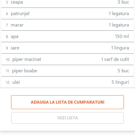
ceapa
3 buc
5
patrunjel
1 legatura
6
marar
1 legatura
7
apa
150 ml
8
sare
1 lingura
9
piper macinat
1 varf de cutit
10
piper boabe
5 buc
11
ulei
5 linguri
12
ADAUGA LA LISTA DE CUMPARATURI
VEZI LISTA