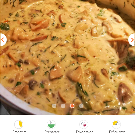
Pregatire
Preparare
Favorita de
Dificultate