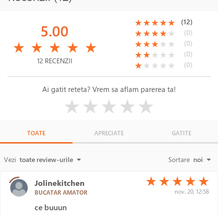
(*)
(*)
(*)
(*)
(*)
(12)
★
★
★
★
★
5.00
(*)
(*)
(*)
(*)
( )
(0)
★
★
★
★
★
(*)
(*)
(*)
(*)
(*)
(*)
(*)
(*)
( )
( )
(0)
★
★
★
★
★
★
★
★
★
★
(*)
(*)
( )
( )
( )
(0)
★
★
★
★
★
12 RECENZII
(*)
( )
( )
( )
( )
(0)
★
★
★
★
★
Ai gatit reteta? Vrem sa aflam parerea ta!
( )
( )
( )
( )
( )
★
★
★
★
★
TOATE
APRECIATE
GATITE
Vezi
toate review-urile
Sortare
noi
(*)
(*)
(*)
(*)
(*)
★
★
★
★
★
Jolinekitchen
nov. 20, 12:58
BUCATAR AMATOR
ce buuun