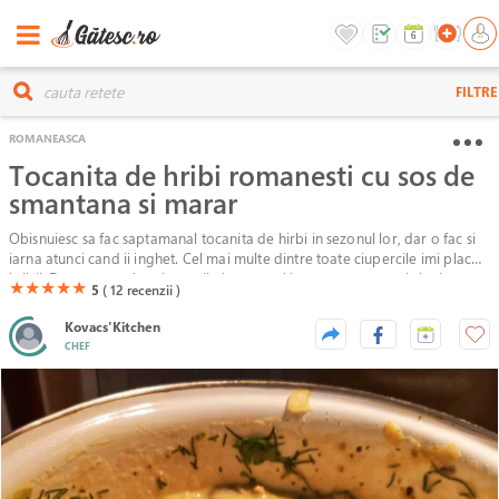
FILTRE
ROMANEASCA
Tocanita de hribi romanesti cu sos de
smantana si marar
Obisnuiesc sa fac saptamanal tocanita de hirbi in sezonul lor, dar o fac si
iarna atunci cand ii inghet. Cel mai multe dintre toate ciupercile imi plac
hribii. Daca nu va plac ciupercile in general inseamna ca nu ati simtit
(*)
(*)
(*)
(*)
(*)
★
★
★
★
★
5
( 12
recenzii )
mirosul acela de hrib in tocanita, un miros clasic, dulce de ciuperci. Puteti
sa o serviti impreuna cu o mamaliga.
Kovacs'Kitchen
CHEF