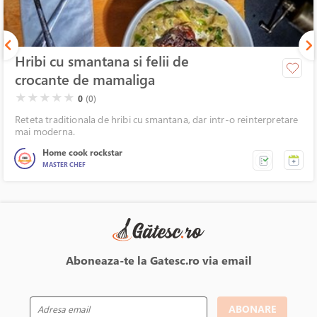
Hribi cu smantana si felii de
crocante de mamaliga
( )
( )
( )
( )
( )
★
★
★
★
★
0
(0)
Reteta traditionala de hribi cu smantana, dar intr-o reinterpretare
mai moderna.
Home cook rockstar
MASTER CHEF
Aboneaza-te la Gatesc.ro via email
ABONARE