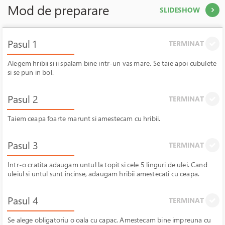
Mod de preparare
SLIDESHOW
Pasul 1
TERMINAT
Alegem hribii si ii spalam bine intr-un vas mare. Se taie apoi cubulete
si se pun in bol.
Pasul 2
TERMINAT
Taiem ceapa foarte marunt si amestecam cu hribii.
Pasul 3
TERMINAT
Intr-o cratita adaugam untul la topit si cele 5 linguri de ulei. Cand
uleiul si untul sunt incinse, adaugam hribii amestecati cu ceapa.
Pasul 4
TERMINAT
Se alege obligatoriu o oala cu capac. Amestecam bine impreuna cu