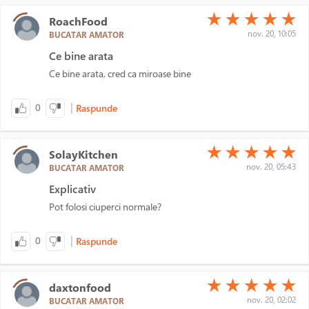
(*)
(*)
(*)
(*)
(*)
★
★
★
★
★
RoachFood
nov. 20, 10:05
BUCATAR AMATOR
Ce bine arata
Ce bine arata, cred ca miroase bine
|
0
Raspunde
(*)
(*)
(*)
(*)
(*)
★
★
★
★
★
SolayKitchen
nov. 20, 05:43
BUCATAR AMATOR
Explicativ
Pot folosi ciuperci normale?
|
0
Raspunde
(*)
(*)
(*)
(*)
(*)
★
★
★
★
★
daxtonfood
nov. 20, 02:02
BUCATAR AMATOR