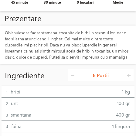
45 minute
30 minute
0 bucatari
Medie
Prezentare
Obisnuiesc sa fac saptamanal tocanita de hirbi in sezonul lor, dar o
fac si iarna atunci cand ii inghet. Cel mai multe dintre toate
ciupercile imi plac hribii. Daca nu va plac ciupercile in general
inseamna ca nu ati simtit mirosul acela de hrib in tocanita, un miros
clasic, dulce de ciuperci. Puteti sa o serviti impreuna cu o mamaliga.
Ingrediente
8 Portii
hribi
1 kg
1
unt
100 gr
2
smantana
400 gr
3
faina
1 lingura
4