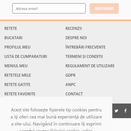
ABONARE
RETETE
RECENZII
BUCATARI
DESPRE NOI
PROFILUL MEU
ÎNTREBĂRI FRECVENTE
LISTA DE CUMPARATURI
TERMENI ȘI CONDITII
MENIUL MEU
REGULAMENT DE UTILIZARE
RETETELE MELE
GDPR
RETETE GATITE
ANPC
RETETE FAVORITE
CONTACT
Acest site foloseşte fişierele tip cookies pentru
©Gatesc.ro 2026
a iţi oferi cea mai bună experienţă de utilizare
a site-ului. Navigând în continuare îţi exprimi
acordul asupra folosirii cookie-urilor.