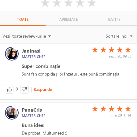
★
★
★
★
★
TOATE
APRECIATE
GATITE
Vezi
toate review-urile
Sortare
noi
(*)
(*)
(*)
(*)
(*)
★
★
★
★
★
Janinasi
sept. 20, 09:33
MASTER CHEF
Super combinație
Sunt fan conopida și brânzeturi, este bună combinația
|
0
Raspunde
(*)
(*)
(*)
(*)
(*)
★
★
★
★
★
PanaCris
mai 20, 11:14
MASTER CHEF
Buna idee!
De probat! Multumesc! ;)