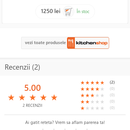
1250 lei
În stoc
vezi toate produsele
Recenzii (2)
(*)
(*)
(*)
(*)
(*)
(2)
★
★
★
★
★
5.00
(*)
(*)
(*)
(*)
( )
(0)
★
★
★
★
★
(*)
(*)
(*)
(*)
(*)
(*)
(*)
(*)
( )
( )
(0)
★
★
★
★
★
★
★
★
★
★
(*)
(*)
( )
( )
( )
(0)
★
★
★
★
★
2 RECENZII
(*)
( )
( )
( )
( )
(0)
★
★
★
★
★
Ai gatit reteta? Vrem sa aflam parerea ta!
( )
( )
( )
( )
( )