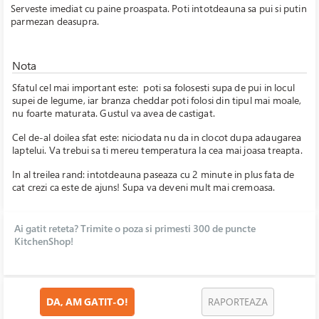
Serveste imediat cu paine proaspata. Poti intotdeauna sa pui si putin
parmezan deasupra.
Nota
Sfatul cel mai important este: poti sa folosesti supa de pui in locul
supei de legume, iar branza cheddar poti folosi din tipul mai moale,
nu foarte maturata. Gustul va avea de castigat.
Cel de-al doilea sfat este: niciodata nu da in clocot dupa adaugarea
laptelui. Va trebui sa ti mereu temperatura la cea mai joasa treapta.
In al treilea rand: intotdeauna paseaza cu 2 minute in plus fata de
cat crezi ca este de ajuns! Supa va deveni mult mai cremoasa.
Ai gatit reteta? Trimite o poza si primesti 300 de puncte
KitchenShop!
DA, AM GATIT-O!
RAPORTEAZA