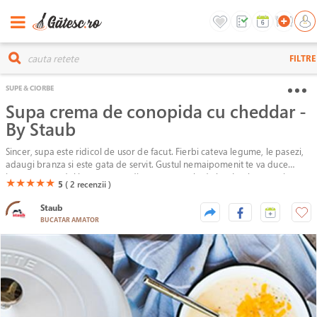
FILTRE
SUPE & CIORBE
Supa crema de conopida cu cheddar -
By Staub
Sincer, supa este ridicol de usor de facut. Fierbi cateva legume, le pasezi,
adaugi branza si este gata de servit. Gustul nemaipomenit te va duce
instant cu gandul la mancarea din restaurantele de lux. In plus este si
(*)
(*)
(*)
(*)
(*)
★
★
★
★
★
5
( 2
recenzii )
foarte consistenta si iti va da mereu o stare de bine.
Staub
BUCATAR AMATOR