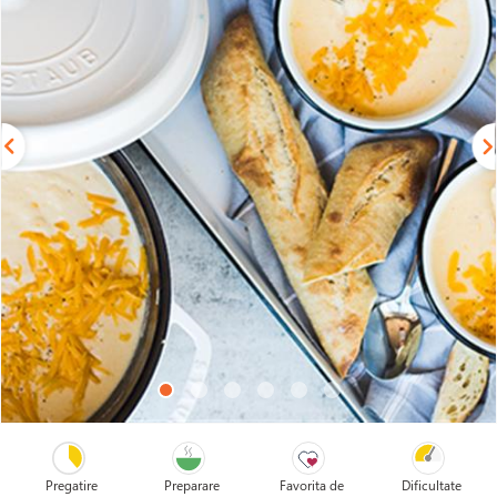
Pregatire
Preparare
Favorita de
Dificultate