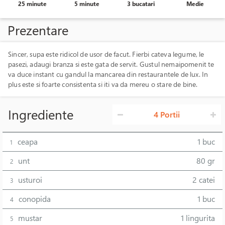
25 minute
5 minute
3 bucatari
Medie
Prezentare
Sincer, supa este ridicol de usor de facut. Fierbi cateva legume, le
pasezi, adaugi branza si este gata de servit. Gustul nemaipomenit te
va duce instant cu gandul la mancarea din restaurantele de lux. In
plus este si foarte consistenta si iti va da mereu o stare de bine.
Ingrediente
4 Portii
ceapa
1 buc
1
unt
80 gr
2
usturoi
2 catei
3
conopida
1 buc
4
mustar
1 lingurita
5