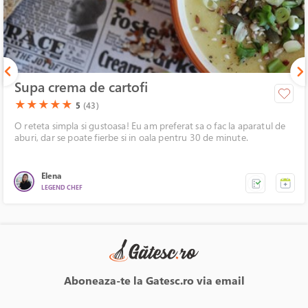
Supa crema de cartofi
(*)
(*)
(*)
(*)
(*)
★
★
★
★
★
5
(43)
O reteta simpla si gustoasa! Eu am preferat sa o fac la aparatul de
aburi, dar se poate fierbe si in oala pentru 30 de minute.
Elena
LEGEND CHEF
Aboneaza-te la Gatesc.ro via email