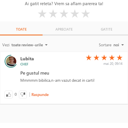
Ai gatit reteta? Vrem sa aflam parerea ta!
( )
( )
( )
( )
( )
★
★
★
★
★
TOATE
APRECIATE
GATITE
Vezi
toate review-urile
Sortare
noi
(*)
(*)
(*)
(*)
(*)
★
★
★
★
★
Lubita
mai 20, 09:14
CHEF
Pe gustul meu
Mmmmm bibilica,n-am vazut decat in carti!
|
0
Raspunde