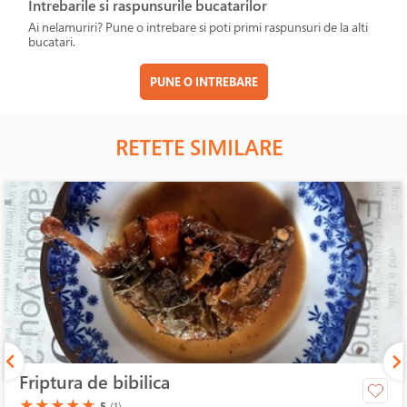
Intrebarile si raspunsurile bucatarilor
Ai nelamuriri? Pune o intrebare si poti primi raspunsuri de la alti
bucatari.
PUNE O INTREBARE
RETETE SIMILARE
Friptura de bibilica
(*)
(*)
(*)
(*)
(*)
★
★
★
★
★
5
(1)