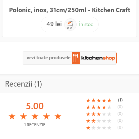
Polonic, inox, 31cm/250ml - Kitchen Craft
49 lei
În stoc
vezi toate produsele
Recenzii (1)
(*)
(*)
(*)
(*)
(*)
(1)
★
★
★
★
★
5.00
(*)
(*)
(*)
(*)
( )
(0)
★
★
★
★
★
(*)
(*)
(*)
(*)
(*)
(*)
(*)
(*)
( )
( )
(0)
★
★
★
★
★
★
★
★
★
★
(*)
(*)
( )
( )
( )
(0)
★
★
★
★
★
1 RECENZIE
(*)
( )
( )
( )
( )
(0)
★
★
★
★
★