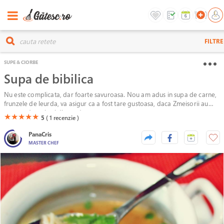
FILTRE
SUPE & CIORBE
Supa de bibilica
Nu este complicata, dar foarte savuroasa. Nou am adus in supa de carne,
frunzele de leurda, va asigur ca a fost tare gustoasa, daca Zmeisorii au
mancat de trei ori din ea. ;)
(*)
(*)
(*)
(*)
(*)
★
★
★
★
★
5
( 1
recenzie )
PanaCris
MASTER CHEF