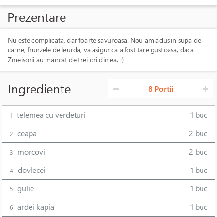
Prezentare
Nu este complicata, dar foarte savuroasa. Nou am adus in supa de
carne, frunzele de leurda, va asigur ca a fost tare gustoasa, daca
Zmeisorii au mancat de trei ori din ea. ;)
Ingrediente
8 Portii
telemea cu verdeturi
1 buc
1
ceapa
2 buc
2
morcovi
2 buc
3
dovlecei
1 buc
4
gulie
1 buc
5
ardei kapia
1 buc
6