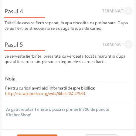
Pasul 4
TERMINAT
Taiteii de casa se fierb separat, in apa clocotita cu putina sare. Dupa
ce au fiert, se strecoara si se adauga la supa de carne.
Pasul 5
TERMINAT
Se serveste fierbinte, presarata cu verdeata tocata marunt si dupa
gustul fiecaruia- simpla sau cu legumele si carnea fiarta.
Nota
Pentru curiosi aveti aici informatii despre bibilica:
http://ro.wikipedia.org/wiki/Bibilic%C4%83.
Ai gatit reteta? Trimite o poza si primesti 300 de puncte
KitchenShop!