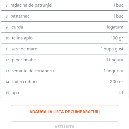
radacina de patrunjel
1 buc
7
pastarnac
1 buc
8
leurda
1 legatura
9
telina apio
100 gr
10
sare de mare
1 dupa gust
11
piper boabe
1 lingura
12
seminte de coriandru
1 lingurita
13
taitei cuiburi
200 gr
14
apa
4 l
15
ADAUGA LA LISTA DE CUMPARATURI
VEZI LISTA