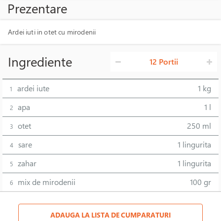
Prezentare
Ardei iuti in otet cu mirodenii
Ingrediente
12 Portii
ardei iute
1 kg
1
apa
1 l
2
otet
250 ml
3
sare
1 lingurita
4
zahar
1 lingurita
5
mix de mirodenii
100 gr
6
ADAUGA LA LISTA DE CUMPARATURI