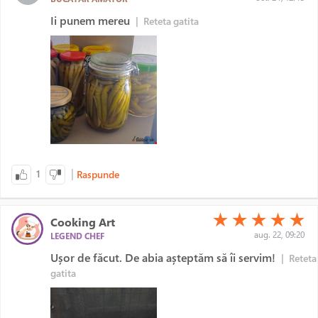
Ii punem mereu
|
Reteta gatita
|
1
Raspunde
(*)
(*)
(*)
(*)
(*)
★
★
★
★
★
Cooking Art
aug. 22, 09:20
LEGEND CHEF
Ușor de făcut. De abia așteptăm să îi servim!
|
Reteta
gatita