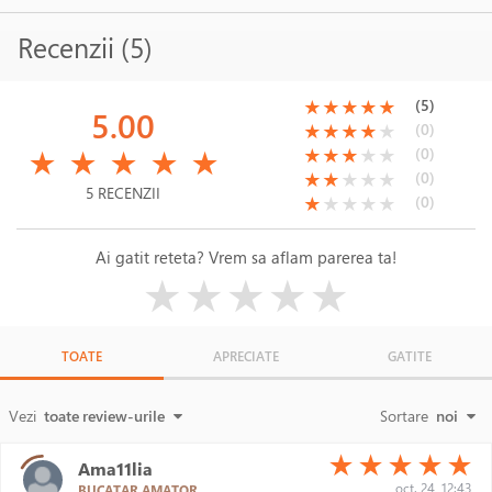
Recenzii (5)
(*)
(*)
(*)
(*)
(*)
(5)
★
★
★
★
★
5.00
(*)
(*)
(*)
(*)
( )
(0)
★
★
★
★
★
(*)
(*)
(*)
(*)
(*)
(*)
(*)
(*)
( )
( )
(0)
★
★
★
★
★
★
★
★
★
★
(*)
(*)
( )
( )
( )
(0)
★
★
★
★
★
5 RECENZII
(*)
( )
( )
( )
( )
(0)
★
★
★
★
★
Ai gatit reteta? Vrem sa aflam parerea ta!
( )
( )
( )
( )
( )
★
★
★
★
★
TOATE
APRECIATE
GATITE
Vezi
toate review-urile
Sortare
noi
(*)
(*)
(*)
(*)
(*)
★
★
★
★
★
Ama11lia
oct. 24, 12:43
BUCATAR AMATOR