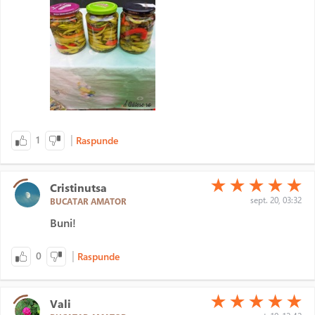
|
1
Raspunde
(*)
(*)
(*)
(*)
(*)
★
★
★
★
★
Cristinutsa
sept. 20, 03:32
BUCATAR AMATOR
Buni!
|
0
Raspunde
(*)
(*)
(*)
(*)
(*)
★
★
★
★
★
Vali