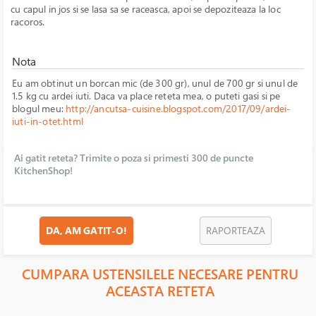
cu capul in jos si se lasa sa se raceasca, apoi se depoziteaza la loc
racoros.
Nota
Eu am obtinut un borcan mic (de 300 gr), unul de 700 gr si unul de
1.5 kg cu ardei iuti. Daca va place reteta mea, o puteti gasi si pe
blogul meu:
http://ancutsa-cuisine.blogspot.com/2017/09/ardei-
iuti-in-otet.html
Ai gatit reteta? Trimite o poza si primesti 300 de puncte
KitchenShop!
DA, AM GATIT-O!
RAPORTEAZA
CUMPARA USTENSILELE NECESARE PENTRU
ACEASTA RETETA