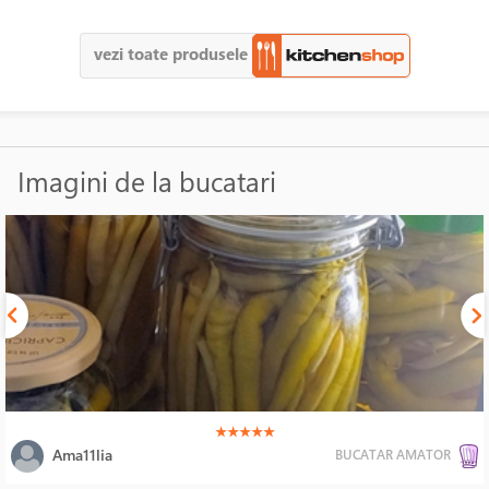
vezi toate produsele
Imagini de la bucatari
(*)
(*)
(*)
(*)
(*)
★
★
★
★
★
Ama11lia
BUCATAR AMATOR