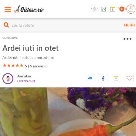
FILTRE
CONSERVE
Ardei iuti in otet
Ardei iuti in otet cu mirodenii
(*)
(*)
(*)
(*)
(*)
★
★
★
★
★
5
( 5
recenzii )
Ancutsa
LEGEND CHEF