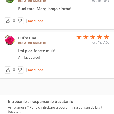
oct. 19, 12:42
BUCATAR AMATOR
Buni tare! Merg langa ciorba!
|
0
Raspunde
(*)
(*)
(*)
(*)
(*)
★
★
★
★
★
Eufrosina
oct. 19, 01:58
BUCATAR AMATOR
Imi plac foarte mult!
Am facut si eu!
|
0
Raspunde
Intrebarile si raspunsurile bucatarilor
Ai nelamuriri? Pune o intrebare si poti primi raspunsuri de la alti
bucatari.