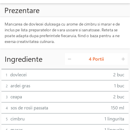
Prezentare
Mancarea de dovlecei dulceaga cu arome de cimbru si marar e de
inclus pe lista preparatelor de vara usoare si sanatoase. Reteta se
poate adapta dupa preferintele fiecaruia, fiind o baza pentru a ne
exersa creativitatea culinara.
Ingrediente
4 Portii
dovlecei
2 buc
1
ardei gras
1 buc
2
ceapa
2 buc
3
sos de rosii passata
150 ml
4
cimbru
1 lingurita
5
marar
1 lingurita