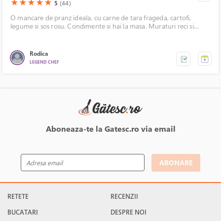
(*)
(*)
(*)
(*)
(*)
★
★
★
★
★
5
(44)
O mancare de pranz ideala, cu carne de tara frageda, cartofi,
legume si sos rosu. Condimente si hai la masa. Muraturi reci si
crocante sunt deja pe masa!
Rodica
LEGEND CHEF
Aboneaza-te la Gatesc.ro via email
ABONARE
RETETE
RECENZII
BUCATARI
DESPRE NOI