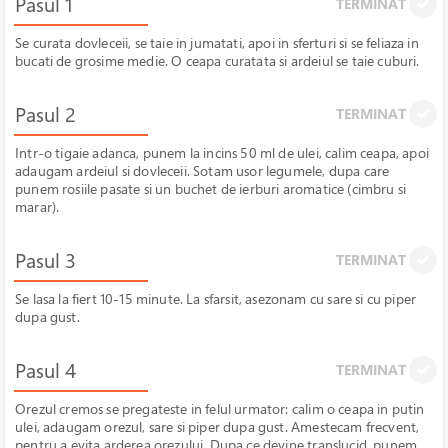
Pasul 1
TERMINAT
Se curata dovleceii, se taie in jumatati, apoi in sferturi si se feliaza in
bucati de grosime medie. O ceapa curatata si ardeiul se taie cuburi.
Pasul 2
TERMINAT
Intr-o tigaie adanca, punem la incins 50 ml de ulei, calim ceapa, apoi
adaugam ardeiul si dovleceii. Sotam usor legumele, dupa care
punem rosiile pasate si un buchet de ierburi aromatice (cimbru si
marar).
Pasul 3
TERMINAT
Se lasa la fiert 10-15 minute. La sfarsit, asezonam cu sare si cu piper
dupa gust.
Pasul 4
TERMINAT
Orezul cremos se pregateste in felul urmator: calim o ceapa in putin
ulei, adaugam orezul, sare si piper dupa gust. Amestecam frecvent,
pentru a evita arderea orezului. Dupa ce devine translucid, punem