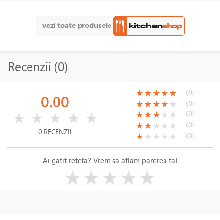
vezi toate produsele
Recenzii (0)
(*)
(*)
(*)
(*)
(*)
(0)
★
★
★
★
★
0.00
(*)
(*)
(*)
(*)
( )
(0)
★
★
★
★
★
( )
( )
( )
( )
( )
(*)
(*)
(*)
( )
( )
(0)
★
★
★
★
★
★
★
★
★
★
(*)
(*)
( )
( )
( )
(0)
★
★
★
★
★
0 RECENZII
(*)
( )
( )
( )
( )
(0)
★
★
★
★
★
Ai gatit reteta? Vrem sa aflam parerea ta!
( )
( )
( )
( )
( )
★
★
★
★
★