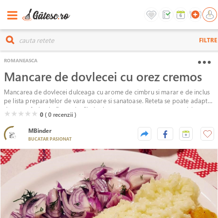
FILTRE
ROMANEASCA
Mancare de dovlecei cu orez cremos
Mancarea de dovlecei dulceaga cu arome de cimbru si marar e de inclus
pe lista preparatelor de vara usoare si sanatoase. Reteta se poate adapta
dupa preferintele fiecaruia, fiind o baza pentru a ne exersa creativitatea
( )
( )
( )
( )
( )
★
★
★
★
★
0
( 0
recenzii )
culinara.
MBinder
BUCATAR PASIONAT