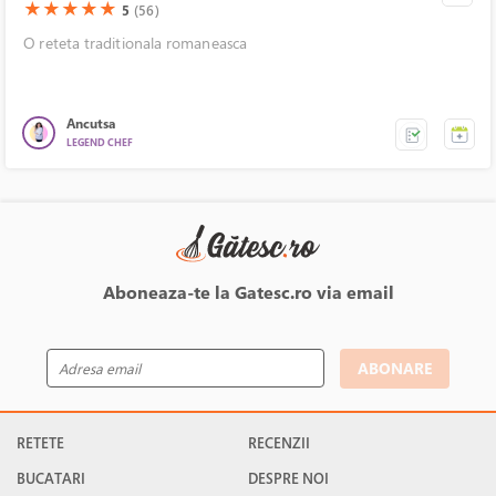
(*)
(*)
(*)
(*)
(*)
★
★
★
★
★
5
(56)
O reteta traditionala romaneasca
Ancutsa
LEGEND CHEF
Aboneaza-te la Gatesc.ro via email
ABONARE
RETETE
RECENZII
BUCATARI
DESPRE NOI