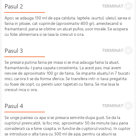
Pasul 2
TERMINAT
Apoi, se adauga 130 ml de apa calduta, laptele, iaurtul, uleiul, sarea si
faina in ploaie, cat cuprinde (aproximativ 400 gr), amestecand si
framantand, pana se obtine un aluat pufos, usor moale. Se acopera
cu folie alimentara si se lasa la crescut o ora.
Pasul 3
TERMINAT
Se presara putina faina pe masa si se mai adauga faina la aluat,
framantandu-l pana capata consistenta. La acest pas, mai avem
nevoie de aproximativ 100 gr de faina. Se imparte aluatul in 7 bucati
mici, carora li se da forma sferica. Se transfera intr-o tava pregatita
cu foaie de copt, cu peretii usor tapetati cu faina. Se mai lasa la
crescut inca o ora.
Pasul 4
TERMINAT
Se unge painea cu apa si se presara seminte dupa gust. Se da la
cuptorul preincalzit, la foc mic, aproximativ 50 de minute (sau pana
considerati ca e bine coapta, in functie de cuptorul vostru). In cuptor
se introduce o alta tava cu 300 ml de apa, pentru ca aburii sa