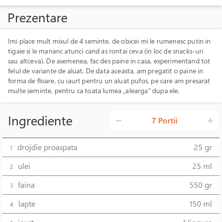
Prezentare
Imi place mult mixul de 4 seminte, de obicei mi le rumenesc putin in
tigaie si le mananc atunci cand as rontai ceva (in loc de snacks-uri
sau altceva). De asemenea, fac des paine in casa, experimentand tot
felul de variante de aluat. De data aceasta, am pregatit o paine in
forma de floare, cu iaurt pentru un aluat pufos, pe care am presarat
multe seminte, pentru ca toata lumea „alearga” dupa ele.
Ingrediente
7 Portii
drojdie proaspata
25 gr
1
ulei
25 ml
2
faina
550 gr
3
lapte
150 ml
4