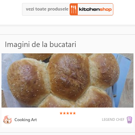
vezi toate produsele
Imagini de la bucatari
(*)
(*)
(*)
(*)
(*)
★
★
★
★
★
Cooking Art
LEGEND CHEF