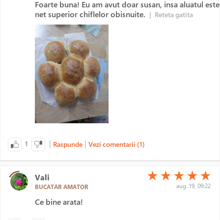
Foarte buna! Eu am avut doar susan, insa aluatul este
net superior chiflelor obisnuite.
|
Reteta gatita
|
|
1
Raspunde
Vezi comentarii (1)
(*)
(*)
(*)
(*)
(*)
★
★
★
★
★
Vali
aug. 19, 09:22
BUCATAR AMATOR
Ce bine arata!