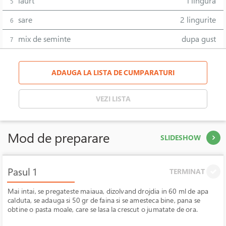
iaurt
1 lingura
5
sare
2 lingurite
6
mix de seminte
dupa gust
7
ADAUGA LA LISTA DE CUMPARATURI
VEZI LISTA
Mod de preparare
SLIDESHOW
Pasul 1
TERMINAT
Mai intai, se pregateste maiaua, dizolvand drojdia in 60 ml de apa
calduta, se adauga si 50 gr de faina si se amesteca bine, pana se
obtine o pasta moale, care se lasa la crescut o jumatate de ora.