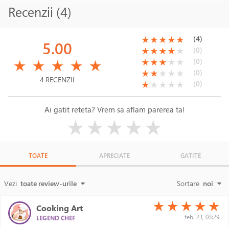
Recenzii (4)
(*)
(*)
(*)
(*)
(*)
(4)
★
★
★
★
★
5.00
(*)
(*)
(*)
(*)
( )
(0)
★
★
★
★
★
(*)
(*)
(*)
(*)
(*)
(*)
(*)
(*)
( )
( )
(0)
★
★
★
★
★
★
★
★
★
★
(*)
(*)
( )
( )
( )
(0)
★
★
★
★
★
4 RECENZII
(*)
( )
( )
( )
( )
(0)
★
★
★
★
★
Ai gatit reteta? Vrem sa aflam parerea ta!
( )
( )
( )
( )
( )
★
★
★
★
★
TOATE
APRECIATE
GATITE
Vezi
toate review-urile
Sortare
noi
(*)
(*)
(*)
(*)
(*)
★
★
★
★
★
Cooking Art
feb. 23, 03:29
LEGEND CHEF