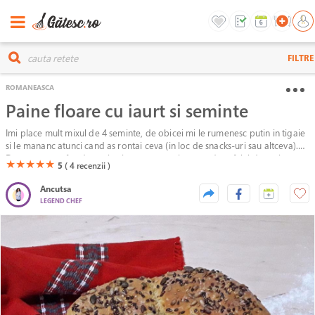
FILTRE
ROMANEASCA
Paine floare cu iaurt si seminte
Imi place mult mixul de 4 seminte, de obicei mi le rumenesc putin in tigaie
si le mananc atunci cand as rontai ceva (in loc de snacks-uri sau altceva).
De asemenea, fac des paine in casa, experimentand tot felul de variante
(*)
(*)
(*)
(*)
(*)
★
★
★
★
★
5
( 4
recenzii )
de aluat. De data aceasta, am pregatit o paine in forma de floare, cu iaurt
pentru un aluat pufos, pe care am presarat multe seminte, pentru ca toata
Ancutsa
lumea „alearga” dupa ele.
LEGEND CHEF