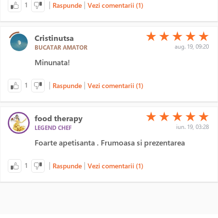
|
|
1
Raspunde
Vezi comentarii (1)
(*)
(*)
(*)
(*)
(*)
★
★
★
★
★
Cristinutsa
aug. 19, 09:20
BUCATAR AMATOR
Minunata!
|
|
1
Raspunde
Vezi comentarii (1)
(*)
(*)
(*)
(*)
(*)
★
★
★
★
★
food therapy
iun. 19, 03:28
LEGEND CHEF
Foarte apetisanta . Frumoasa si prezentarea
|
|
1
Raspunde
Vezi comentarii (1)