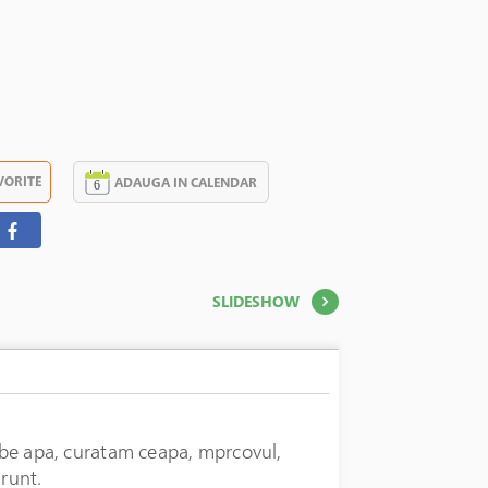
VORITE
ADAUGA IN CALENDAR
SLIDESHOW
erbe apa, curatam ceapa, mprcovul,
arunt.
475 LEI
În stoc