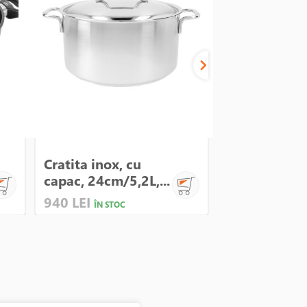
Cratita inox, cu
Oala inox, c
capac, 24cm/5,2L,...
20cm/5L, "Ap
940 LEI
990 LEI
ÎN STOC
ÎN STO