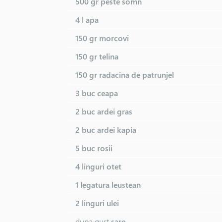
500 gr
peste somn
4 l
apa
150 gr
morcovi
150 gr
telina
150 gr
radacina de patrunjel
3 buc
ceapa
2 buc
ardei gras
2 buc
ardei kapia
5 buc
rosii
4 linguri
otet
1 legatura
leustean
2 linguri
ulei
dupa gust
sare