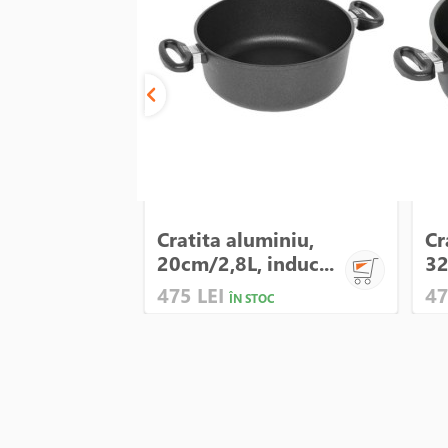
Cratita aluminiu,
Cr
20cm/2,8L, induc...
32
475 LEI
47
ÎN STOC