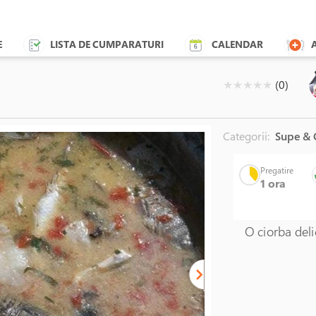
E
LISTA DE CUMPARATURI
CALENDAR
( )
( )
( )
( )
( )
★
★
★
★
★
(0)
Categorii:
Supe & 
Cratita a
Pregatire
1 ora
Unable to load the ima
O ciorba deli