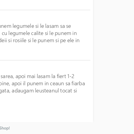
 punem legumele si le lasam sa se
a cu legumele calite si le punem in
i si rosiile si le punem si pe ele in
sarea, apoi mai lasam la fiert 1-2
bine, apoi il punem in ceaun sa fiarba
gata, adaugam leusteanul tocat si
nShop!