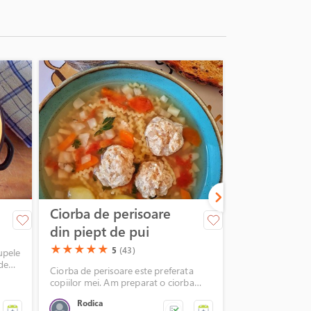
Ciorba de perisoare
Gazpacho
din piept de pui
(*)
(*)
(*)
(*)
(*)
★
★
★
★
★
5
(*)
(*)
(*)
(*)
(*)
★
★
★
★
★
5
(43)
upele
Gazpacho este o
 de
rosii, excelenta
Ciorba de perisoare este preferata
vara.
copiilor mei. Am preparat o ciorba
placuta, limpede si plina de legume.
Rodica
Janinasi
Un succes total mai ales ca am folosit