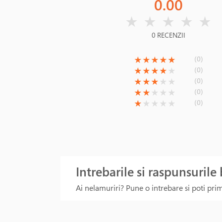
0.00
( )
( )
( )
( )
( )
★
★
★
★
★
0 RECENZII
(*)
(*)
(*)
(*)
(*)
(0)
★
★
★
★
★
(*)
(*)
(*)
(*)
( )
(0)
★
★
★
★
★
(*)
(*)
(*)
( )
( )
(0)
★
★
★
★
★
(*)
(*)
( )
( )
( )
(0)
★
★
★
★
★
(*)
( )
( )
( )
( )
(0)
★
★
★
★
★
Intrebarile si raspunsurile
Ai nelamuriri? Pune o intrebare si poti primi