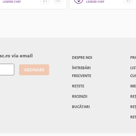
LEGEND CHEF
LEGEND CHEF
besc si o mananca cu placere de
re data.
c.ro via email
DESPRE NOI
PR
ÎNTREBĂRI
LIS
ABONARE
FRECVENTE
CU
REȚETE
ME
RECENZII
RE
BUCĂTARI
RE
RE