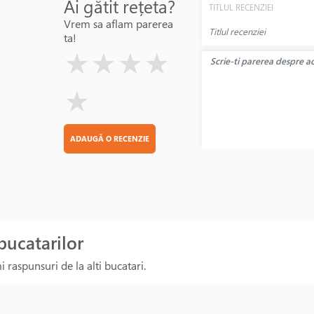
Ai gătit rețeta?
TITLUL RECENZIEI
Vrem sa aflam parerea
ta!
( )
( )
( )
( )
( )
★
★
★
★
★
ADAUGĂ O RECENZIE
 bucatarilor
 raspunsuri de la alti bucatari.