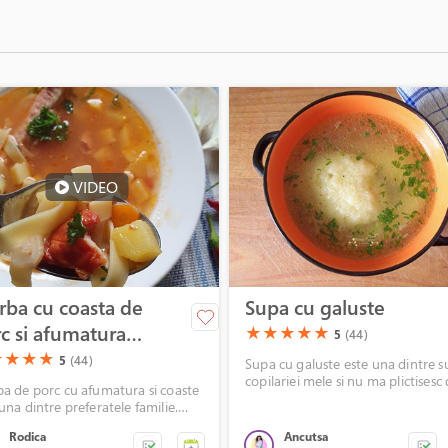
VIDEO
rba cu coasta de
Supa cu galuste
c si afumatura
(*)
(*)
(*)
(*)
(*)
★
★
★
★
★
5
(44)
cartofi si lascute
)
(*)
(*)
(*)
★
★
★
★
5
(44)
Supa cu galuste este una dintre s
copilariei mele si nu ma plictisesc
ba de porc cu afumatura si coaste
ea.
una dintre preferatele familie.
abunda in cartofi si paste
Rodica
Ancutsa
ase este cu atat mai bine. Si copiii