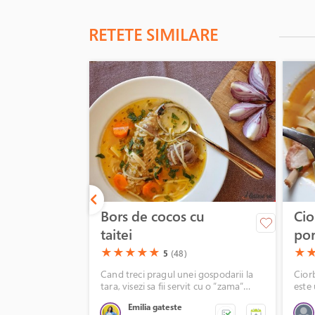
RETETE SIMILARE
Bors de cocos cu
Cio
taitei
por
cu 
(*)
(*)
(*)
(*)
(*)
(*)
(*
★
★
★
★
★
★
5
(48)
Cand treci pragul unei gospodarii la
Cior
tara, visezi sa fii servit cu o ”zama”
este 
sanatoasa si gustoasa. Asa am pregatit
Daca 
Emilia gateste
eu acest bors de cocos, dintr-o pasare
faino