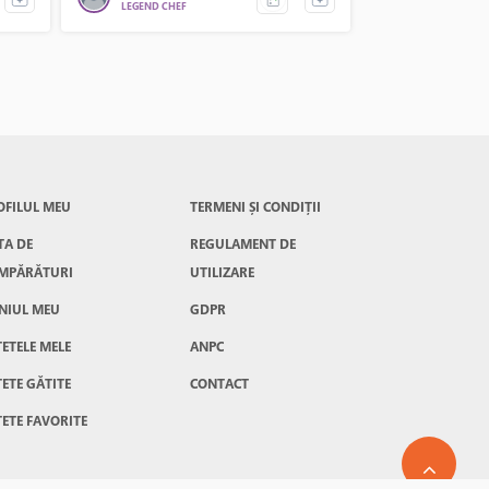
LEGEND CHEF
MASTER CHEF
paste zig zag care au o forma foarte
frumoasa.
OFILUL MEU
TERMENI ȘI CONDIȚII
TA DE
REGULAMENT DE
MPĂRĂTURI
UTILIZARE
NIUL MEU
GDPR
ȚETELE MELE
ANPC
ȚETE GĂTITE
CONTACT
TETE FAVORITE