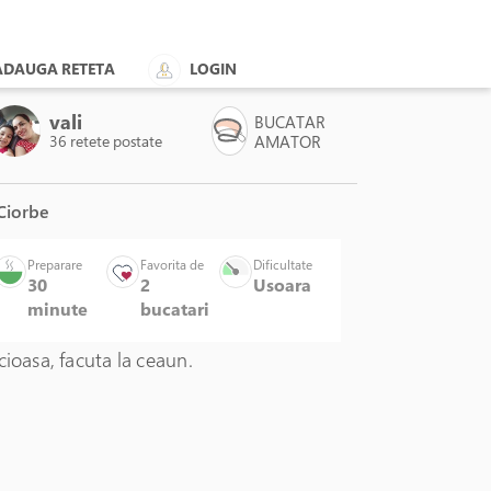
ADAUGA RETETA
LOGIN
vali
BUCATAR
36 retete postate
AMATOR
Ciorbe
luminiu, 20cm/2,8L, inductie - AMT
Preparare
Favorita de
Dificultate
Gastroguss
30
2
Usoara
minute
bucatari
ge!
cioasa, facuta la ceaun.