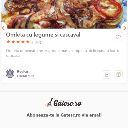
Omleta cu legume si cascaval
(*)
(*)
(*)
(*)
(*)
★
★
★
★
★
5
(43)
Omleta dimineata ne asigura o masa completa, delicioasa si foarte
satioasa.
Rodica
LEGEND CHEF
Aboneaza-te la Gatesc.ro via email