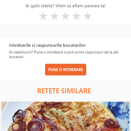
Ai gatit reteta? Vrem sa aflam parerea ta!
( )
( )
( )
( )
( )
★
★
★
★
★
Intrebarile si raspunsurile bucatarilor
Ai nelamuriri? Pune o intrebare si poti primi raspunsuri de la alti
bucatari.
PUNE O INTREBARE
RETETE SIMILARE