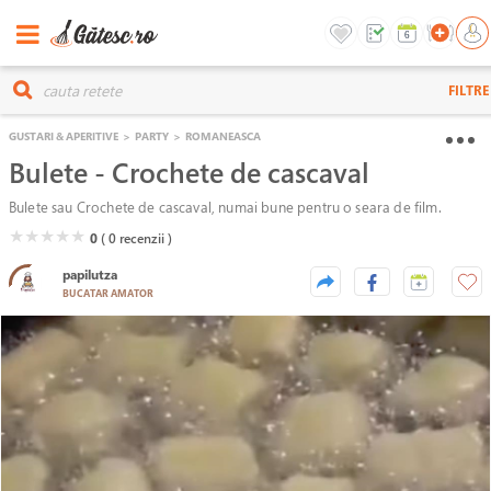
FILTRE
GUSTARI & APERITIVE
>
PARTY
>
ROMANEASCA
Bulete - Crochete de cascaval
Bulete sau Crochete de cascaval, numai bune pentru o seara de film.
( )
( )
( )
( )
( )
★
★
★
★
★
0
( 0
recenzii )
papilutza
BUCATAR AMATOR