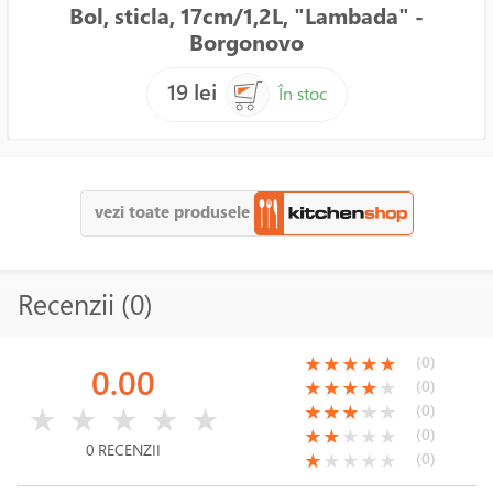
Bol, sticla, 17cm/1,2L, "Lambada" -
Borgonovo
19 lei
În stoc
vezi toate produsele
Recenzii (0)
(*)
(*)
(*)
(*)
(*)
(0)
★
★
★
★
★
0.00
(*)
(*)
(*)
(*)
( )
(0)
★
★
★
★
★
( )
( )
( )
( )
( )
(*)
(*)
(*)
( )
( )
(0)
★
★
★
★
★
★
★
★
★
★
(*)
(*)
( )
( )
( )
(0)
★
★
★
★
★
0 RECENZII
(*)
( )
( )
( )
( )
(0)
★
★
★
★
★