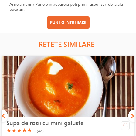
Ai nelamuriri? Pune o intrebare si poti primi raspunsuri de la alti
bucatari.
PUNE O INTREBARE
RETETE SIMILARE
Supa de rosii cu mini galuste
(*)
(*)
(*)
(*)
(*)
★
★
★
★
★
5
(42)