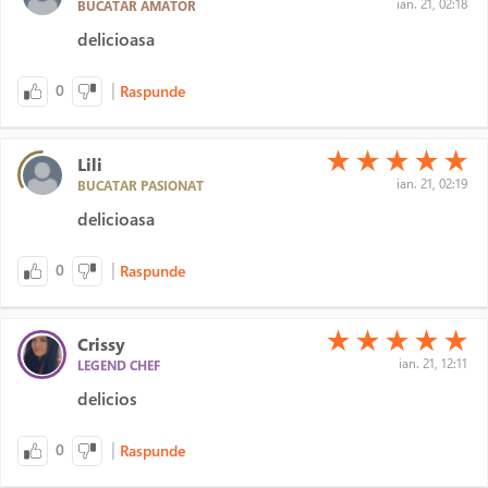
ian. 21, 02:18
BUCATAR AMATOR
delicioasa
|
0
Raspunde
(*)
(*)
(*)
(*)
(*)
★
★
★
★
★
Lili
ian. 21, 02:19
BUCATAR PASIONAT
delicioasa
|
0
Raspunde
(*)
(*)
(*)
(*)
(*)
★
★
★
★
★
Crissy
ian. 21, 12:11
LEGEND CHEF
delicios
|
0
Raspunde