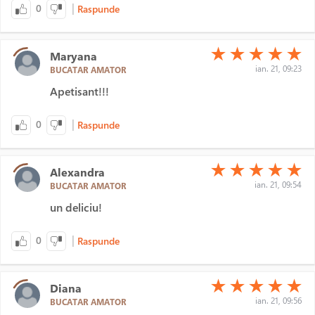
|
0
Raspunde
(*)
(*)
(*)
(*)
(*)
★
★
★
★
★
Maryana
ian. 21, 09:23
BUCATAR AMATOR
Apetisant!!!
|
0
Raspunde
(*)
(*)
(*)
(*)
(*)
★
★
★
★
★
Alexandra
ian. 21, 09:54
BUCATAR AMATOR
un deliciu!
|
0
Raspunde
(*)
(*)
(*)
(*)
(*)
★
★
★
★
★
Diana
ian. 21, 09:56
BUCATAR AMATOR