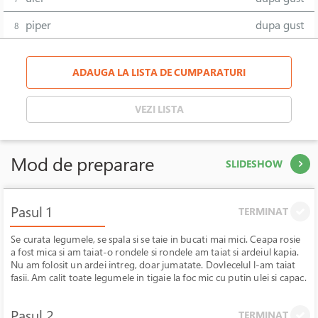
piper
dupa gust
8
ADAUGA LA LISTA DE CUMPARATURI
VEZI LISTA
Mod de preparare
SLIDESHOW
Pasul 1
TERMINAT
Se curata legumele, se spala si se taie in bucati mai mici. Ceapa rosie
a fost mica si am taiat-o rondele si rondele am taiat si ardeiul kapia.
Nu am folosit un ardei intreg, doar jumatate. Dovlecelul l-am taiat
fasii. Am calit toate legumele in tigaie la foc mic cu putin ulei si capac.
Pasul 2
TERMINAT