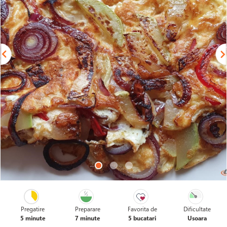
Pregatire
Preparare
Favorita de
Dificultate
5 minute
7 minute
5 bucatari
Usoara