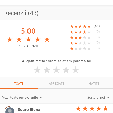
Recenzii (43)
(*)
(*)
(*)
(*)
(*)
(43)
★
★
★
★
★
5.00
(*)
(*)
(*)
(*)
( )
(0)
★
★
★
★
★
(*)
(*)
(*)
(*)
(*)
(*)
(*)
(*)
( )
( )
(0)
★
★
★
★
★
★
★
★
★
★
(*)
(*)
( )
( )
( )
(0)
★
★
★
★
★
43 RECENZII
(*)
( )
( )
( )
( )
(0)
★
★
★
★
★
Ai gatit reteta? Vrem sa aflam parerea ta!
( )
( )
( )
( )
( )
★
★
★
★
★
TOATE
APRECIATE
GATITE
Vezi
toate review-urile
Sortare
noi
(*)
(*)
(*)
(*)
(*)
★
★
★
★
★
Soare Elena