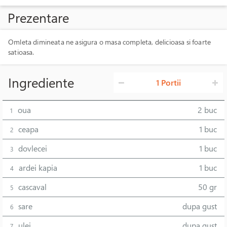
Prezentare
Omleta dimineata ne asigura o masa completa, delicioasa si foarte
satioasa.
Ingrediente
1 Portii
oua
2 buc
1
ceapa
1 buc
2
dovlecei
1 buc
3
ardei kapia
1 buc
4
cascaval
50 gr
5
sare
dupa gust
6
ulei
dupa gust
7