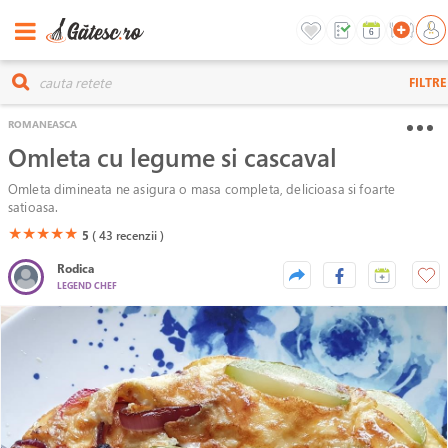
FILTRE
ROMANEASCA
Omleta cu legume si cascaval
Omleta dimineata ne asigura o masa completa, delicioasa si foarte
satioasa.
(*)
(*)
(*)
(*)
(*)
★
★
★
★
★
5
( 43
recenzii )
Rodica
LEGEND CHEF