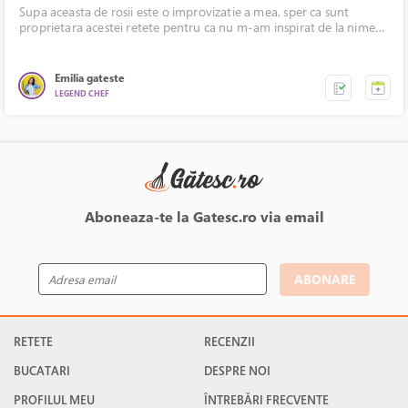
Supa aceasta de rosii este o improvizatie a mea, sper ca sunt
proprietara acestei retete pentru ca nu m-am inspirat de la nimeni.
O prepar de cativa ani si i-am inspirat si pe ceilalti din familie. Copiii
adora aceasta supa, este super buna, de sezon si sanatoasa. In plus,
poate fi mancata si mai rece, nefiind o supa grasa. Sincera sa fiu,
Emilia gateste
abia asteptam sa se faca rosiile in curte sa o prepar doar din ce
LEGEND CHEF
avem noi in curte. Am folosit doar legume si oua din productie
proprie.
Aboneaza-te la Gatesc.ro via email
ABONARE
RETETE
RECENZII
BUCATARI
DESPRE NOI
PROFILUL MEU
ÎNTREBĂRI FRECVENTE