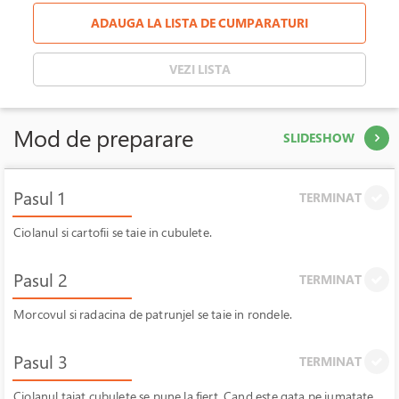
ADAUGA LA LISTA DE CUMPARATURI
VEZI LISTA
Mod de preparare
SLIDESHOW
Pasul 1
TERMINAT
Ciolanul si cartofii se taie in cubulete.
Pasul 2
TERMINAT
Morcovul si radacina de patrunjel se taie in rondele.
Pasul 3
TERMINAT
Ciolanul taiat cubulete se pune la fiert. Cand este gata pe jumatate,