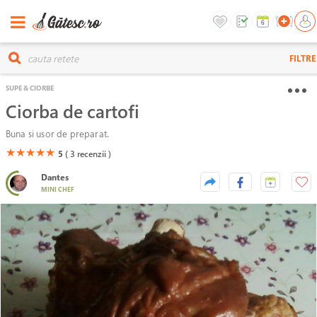
FILTRE
SUPE & CIORBE
Ciorba de cartofi
Buna si usor de preparat.
(*)
(*)
(*)
(*)
(*)
★
★
★
★
★
5
( 3
recenzii )
Dantes
MINI CHEF