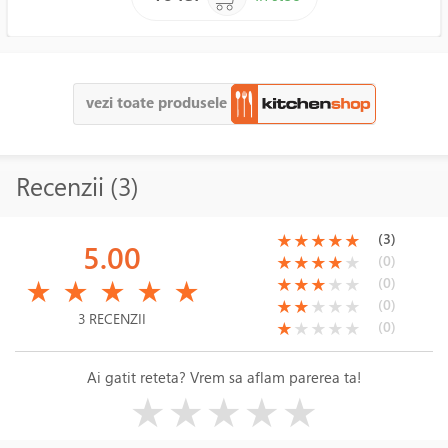
vezi toate produsele
Recenzii (3)
(*)
(*)
(*)
(*)
(*)
(3)
★
★
★
★
★
5.00
(*)
(*)
(*)
(*)
( )
(0)
★
★
★
★
★
(*)
(*)
(*)
(*)
(*)
(*)
(*)
(*)
( )
( )
(0)
★
★
★
★
★
★
★
★
★
★
(*)
(*)
( )
( )
( )
(0)
★
★
★
★
★
3 RECENZII
(*)
( )
( )
( )
( )
(0)
★
★
★
★
★
Ai gatit reteta? Vrem sa aflam parerea ta!
( )
( )
( )
( )
( )
★
★
★
★
★