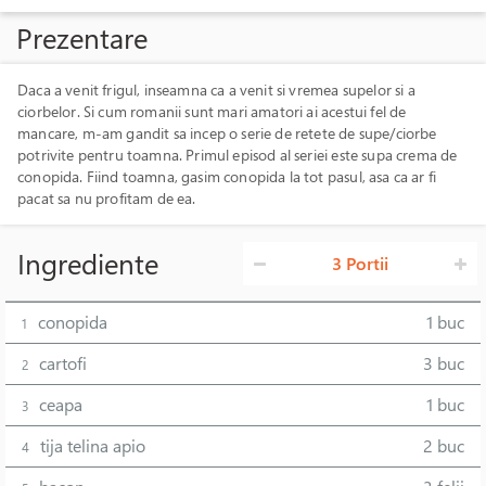
Prezentare
Daca a venit frigul, inseamna ca a venit si vremea supelor si a
ciorbelor. Si cum romanii sunt mari amatori ai acestui fel de
mancare, m-am gandit sa incep o serie de retete de supe/ciorbe
potrivite pentru toamna. Primul episod al seriei este supa crema de
conopida. Fiind toamna, gasim conopida la tot pasul, asa ca ar fi
pacat sa nu profitam de ea.
Ingrediente
3 Portii
conopida
1 buc
1
cartofi
3 buc
2
ceapa
1 buc
3
tija telina apio
2 buc
4