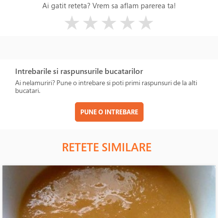
Ai gatit reteta? Vrem sa aflam parerea ta!
( )
( )
( )
( )
( )
★
★
★
★
★
Intrebarile si raspunsurile bucatarilor
Ai nelamuriri? Pune o intrebare si poti primi raspunsuri de la alti
bucatari.
PUNE O INTREBARE
RETETE SIMILARE