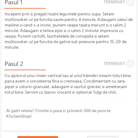
Pasul 1
TERMINAT
Incepem prin a pregati toate legumele pentru supa. Setam
multicooker-ul pe functia saute pentru 4 minute. Adaugam uleiul de
masline si cand s-a incins, punem ceapa taiata marunt si o calim 2
minute. Adaugam si telina apio si o calim 2 minute impreuna cu
ceapa. Punem cartofii, buchetelele de conopida si setam
multicooker-ul pe functia de gatire sub presiune pentru 15-20 de
minute.
Pasul 2
TERMINAT
Cu ajutorul unui mixer vertical sau al unul blender mixam totul bine,
pana avem o consistenta fina si cremoasa. Condimentam cu sare,
piper si usturoi granulat, adaugam si iaurtul grecesc si amestecam
totul bine. Servim cu bacon crocant si optional, fulgi de chili.
Ai gatit reteta? Trimite o poza si primesti 300 de puncte
KitchenShop!