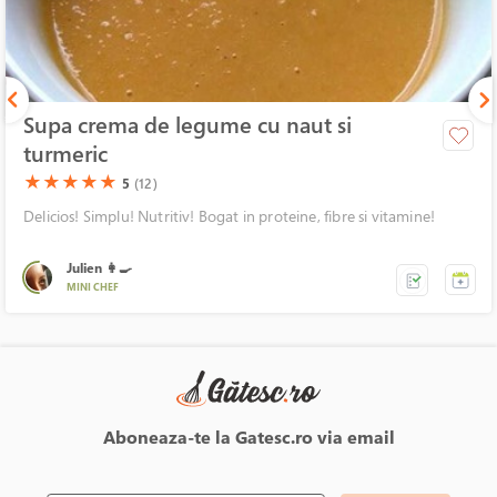
Supa crema de legume cu naut si
turmeric
(*)
(*)
(*)
(*)
(*)
★
★
★
★
★
5
(12)
Delicios! Simplu! Nutritiv! Bogat in proteine, fibre si vitamine!
Julien 👩‍🍳
MINI CHEF
Aboneaza-te la Gatesc.ro via email