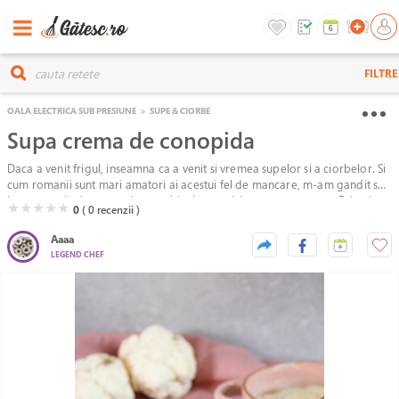
FILTRE
OALA ELECTRICA SUB PRESIUNE
>
SUPE & CIORBE
Supa crema de conopida
Daca a venit frigul, inseamna ca a venit si vremea supelor si a ciorbelor. Si
cum romanii sunt mari amatori ai acestui fel de mancare, m-am gandit sa
incep o serie de retete de supe/ciorbe potrivite pentru toamna. Primul
( )
( )
( )
( )
( )
★
★
★
★
★
0
( 0
recenzii )
episod al seriei este supa crema de conopida. Fiind toamna, gasim
conopida la tot pasul, asa ca ar fi pacat sa nu profitam de ea.
Aaaa
LEGEND CHEF