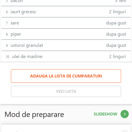
bacon
3 felii
5
iaurt grecesc
2 linguri
6
sare
dupa gust
7
piper
dupa gust
8
usturoi granulat
dupa gust
9
ulei de masline
2 linguri
10
ADAUGA LA LISTA DE CUMPARATURI
VEZI LISTA
Mod de preparare
SLIDESHOW