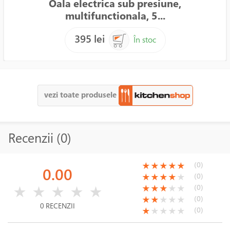
Oala electrica sub presiune,
multifunctionala, 5...
395 lei
În stoc
vezi toate produsele
Recenzii (0)
(*)
(*)
(*)
(*)
(*)
(0)
★
★
★
★
★
0.00
(*)
(*)
(*)
(*)
( )
(0)
★
★
★
★
★
( )
( )
( )
( )
( )
(*)
(*)
(*)
( )
( )
(0)
★
★
★
★
★
★
★
★
★
★
(*)
(*)
( )
( )
( )
(0)
★
★
★
★
★
0 RECENZII
(*)
( )
( )
( )
( )
(0)
★
★
★
★
★