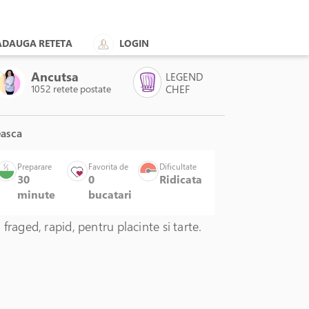
ADAUGA RETETA
LOGIN
Ancutsa
LEGEND
1052 retete postate
CHEF
asca
luat, sticla, 48 x 38 cm - Kitchen Craft
Preparare
Favorita de
Dificultate
30
0
Ridicata
minute
bucatari
 fraged, rapid, pentru placinte si tarte.