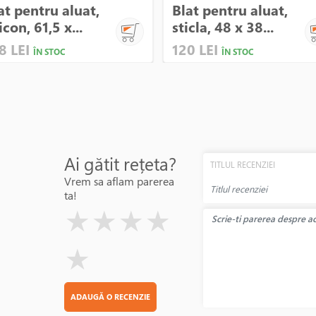
at pentru aluat,
Blat pentru aluat,
icon, 61,5 x...
sticla, 48 x 38...
8 LEI
120 LEI
ÎN STOC
ÎN STOC
Ai gătit rețeta?
TITLUL RECENZIEI
Vrem sa aflam parerea
ta!
( )
( )
( )
( )
( )
★
★
★
★
★
ADAUGĂ O RECENZIE