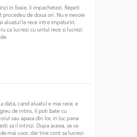
tinzi in foaie, il impachetezi. Repeti
t procedeu de doua ori. Nu e nevoie
ai aluatul la rece intre impaturiri,
ru ca lucrezi cu untul rece si lucrezi
de.
a data, cand aluatul e mai rece, e
greu de intins, il poti bate cu
torul sau apasa din loc in loc pana
esti sa il intinzi. Dupa aceea, se va
nde mai usor, dar tine cont sa lucrezi