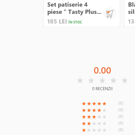
Set patiserie 4
Bl
piese " Tasty Plus...
sil
185 LEI
13
ÎN STOC
0.00
( )
( )
( )
( )
( )
★
★
★
★
★
0 RECENZII
(*)
(*)
(*)
(*)
(*)
(0)
★
★
★
★
★
(*)
(*)
(*)
(*)
( )
(0)
★
★
★
★
★
(*)
(*)
(*)
( )
( )
(0)
★
★
★
★
★
(*)
(*)
( )
( )
( )
(0)
★
★
★
★
★
(*)
( )
( )
( )
( )
(0)
★
★
★
★
★