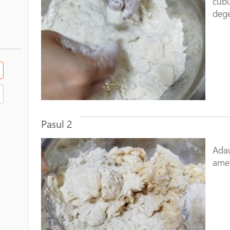
cubu
dege
Pasul 2
Adau
ames