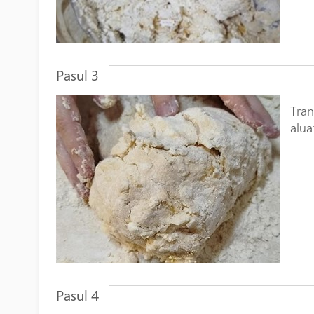
Pasul 3
Tran
alua
Pasul 4