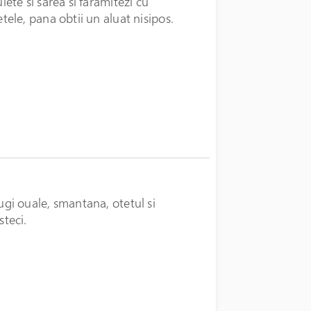
lete si sarea si faramitezi cu
tele, pana obtii un aluat nisipos.
gi ouale, smantana, otetul si
teci.