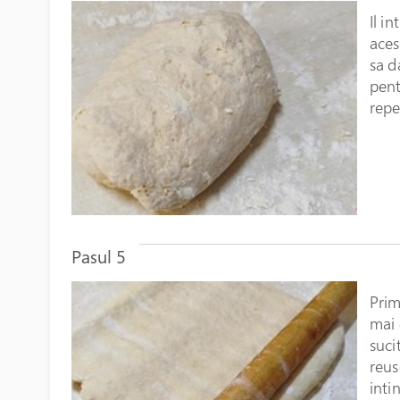
Il in
aces
sa d
pent
repe
Pasul 5
Prim
mai 
suci
reus
inti