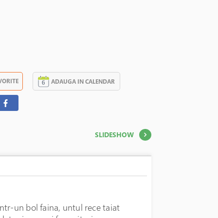
VORITE
ADAUGA IN CALENDAR
SLIDESHOW
120 LEI
În stoc
intr-un bol faina, untul rece taiat