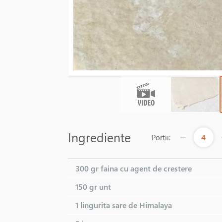
Ingrediente
4
Portii:
300 gr
faina cu agent de crestere
150 gr
unt
1 lingurita
sare de Himalaya