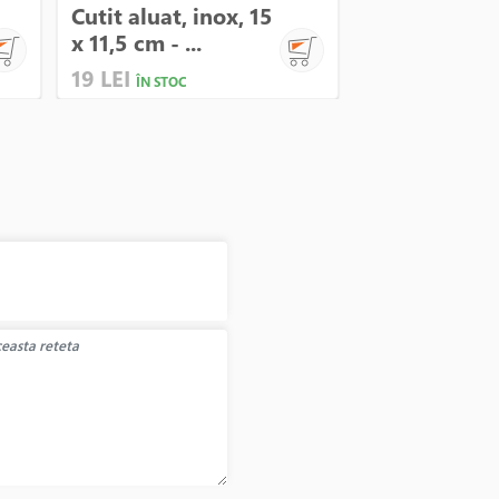
Cutit aluat, inox, 15
Cutit pentru
x 11,5 cm - ...
inox - Kitche
19 LEI
79 LEI
ÎN STOC
ÎN STOC