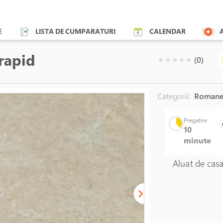
E
LISTA DE CUMPARATURI
CALENDAR
 rapid
( )
( )
( )
( )
( )
★
★
★
★
★
(0)
Categorii:
Romane
Blat pentru a
Pregatire
10
minute
Aluat de casa