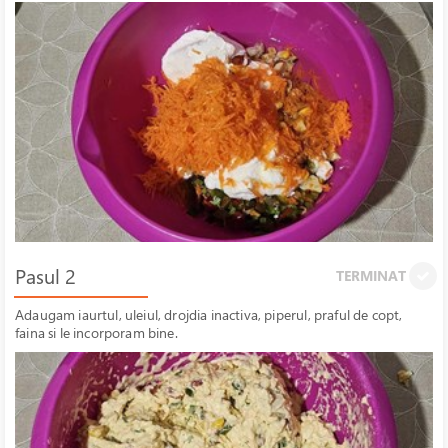
Pasul 2
TERMINAT
Adaugam iaurtul, uleiul, drojdia inactiva, piperul, praful de copt,
faina si le incorporam bine.