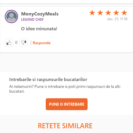
(*)
(*)
(*)
(*)
(*)
★
★
★
★
★
MonyCozyMeals
dec. 25, 11:58
LEGEND CHEF
O idee minunata!
|
0
Raspunde
Intrebarile si raspunsurile bucatarilor
Ai nelamuriri? Pune o intrebare si poti primi raspunsuri de la alti
bucatari.
PUNE O INTREBARE
RETETE SIMILARE