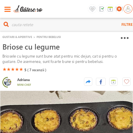
FILTRE
GUSTARI & APERITIVE
>
PENTRU BEBELUSI
Briose cu legume
Briosele cu legume sunt bune atat pentru mic dejun, cat si pentru o
gustare. De asemenea, sunt foarte bune si pentru bebelusi.
(*)
(*)
(*)
(*)
(*)
★
★
★
★
★
5
( 7
recenzii )
Adriana
MINI CHEF