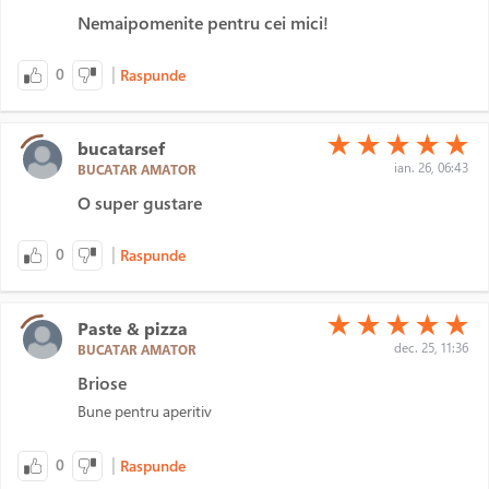
Nemaipomenite pentru cei mici!
|
0
Raspunde
(*)
(*)
(*)
(*)
(*)
★
★
★
★
★
bucatarsef
ian. 26, 06:43
BUCATAR AMATOR
O super gustare
|
0
Raspunde
(*)
(*)
(*)
(*)
(*)
★
★
★
★
★
Paste & pizza
dec. 25, 11:36
BUCATAR AMATOR
Briose
Bune pentru aperitiv
|
0
Raspunde