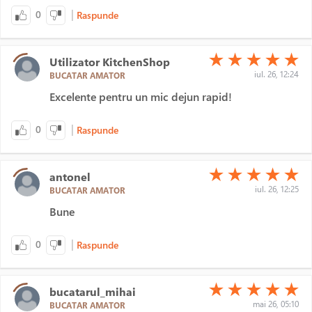
|
0
Raspunde
(*)
(*)
(*)
(*)
(*)
★
★
★
★
★
Utilizator KitchenShop
iul. 26, 12:24
BUCATAR AMATOR
Excelente pentru un mic dejun rapid!
|
0
Raspunde
(*)
(*)
(*)
(*)
(*)
★
★
★
★
★
antonel
iul. 26, 12:25
BUCATAR AMATOR
Bune
|
0
Raspunde
(*)
(*)
(*)
(*)
(*)
★
★
★
★
★
bucatarul_mihai
mai 26, 05:10
BUCATAR AMATOR