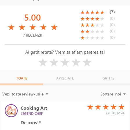
(*)
(*)
(*)
(*)
(*)
(7)
★
★
★
★
★
5.00
(*)
(*)
(*)
(*)
( )
(0)
★
★
★
★
★
(*)
(*)
(*)
(*)
(*)
(*)
(*)
(*)
( )
( )
(0)
★
★
★
★
★
★
★
★
★
★
(*)
(*)
( )
( )
( )
(0)
★
★
★
★
★
7 RECENZII
(*)
( )
( )
( )
( )
(0)
★
★
★
★
★
Ai gatit reteta? Vrem sa aflam parerea ta!
( )
( )
( )
( )
( )
★
★
★
★
★
TOATE
APRECIATE
GATITE
Vezi
toate review-urile
Sortare
noi
(*)
(*)
(*)
(*)
(*)
★
★
★
★
★
Cooking Art
iul. 26, 12:24
LEGEND CHEF
Delicios!!!