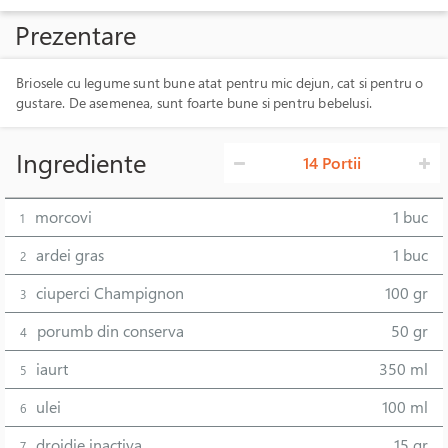
Prezentare
Briosele cu legume sunt bune atat pentru mic dejun, cat si pentru o
gustare. De asemenea, sunt foarte bune si pentru bebelusi.
Ingrediente
14 Portii
morcovi
1 buc
1
ardei gras
1 buc
2
ciuperci Champignon
100 gr
3
porumb din conserva
50 gr
4
iaurt
350 ml
5
ulei
100 ml
6
drojdie inactiva
15 gr
7