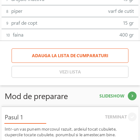
piper
varf de cutit
8
praf de copt
15 gr
9
faina
400 gr
10
ADAUGA LA LISTA DE CUMPARATURI
VEZI LISTA
Mod de preparare
SLIDESHOW
Pasul 1
TERMINAT
Intr-un vas punem morcovul razuit, ardeiul tocat cubulete,
ciupercile tocate cubulete, porumbul si le amestecam bine.