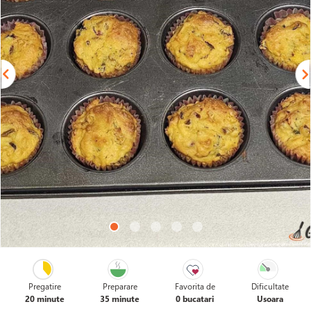
Pregatire
Preparare
Favorita de
Dificultate
20 minute
35 minute
0 bucatari
Usoara