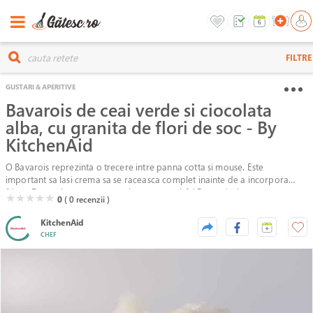
FILTRE
GUSTARI & APERITIVE
Bavarois de ceai verde si ciocolata
alba, cu granita de flori de soc - By
KitchenAid
O Bavarois reprezinta o trecere intre panna cotta si mouse. Este
important sa lasi crema sa se raceasca complet inainte de a incorpora
frisca. Dar nu lasa crema sa se intareasca, altfel Bavaroisele vor avea
( )
( )
( )
( )
( )
★
★
★
★
★
0
( 0
recenzii )
asperitati.
KitchenAid
CHEF