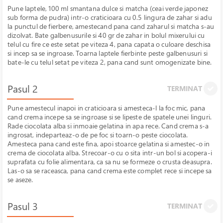
Pune laptele, 100 ml smantana dulce si matcha (ceai verde japonez
sub forma de pudra) intr-o craticioara cu 0.5 lingura de zahar si adu
la punctul de fierbere, amestecand pana cand zaharul si matcha s-au
dizolvat. Bate galbenusurile si 40 gr de zahar in bolul mixerului cu
telul cu fire ce este setat pe viteza 4, pana capata o culoare deschisa
si incep sa se ingroase. Toarna laptele fierbinte peste galbenusuri si
bate-le cu telul setat pe viteza 2, pana cand sunt omogenizate bine.
Pasul 2
TERMINAT
Pune amestecul inapoi in craticioara si amesteca-l la foc mic, pana
cand crema incepe sa se ingroase si se lipeste de spatele unei linguri.
Rade ciocolata alba si inmoaie gelatina in apa rece. Cand crema s-a
ingrosat, indeparteaz-o de pe foc si toarn-o peste ciocolata.
Amesteca pana cand este fina, apoi stoarce gelatina si amestec-o in
crema de ciocolata alba. Strecoar-o cu o sita intr-un bol si acopera-i
suprafata cu folie alimentara, ca sa nu se formeze o crusta deasupra.
Las-o sa se raceasca, pana cand crema este complet rece si incepe sa
se aseze.
Pasul 3
TERMINAT