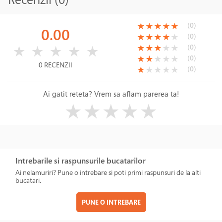
(*)
(*)
(*)
(*)
(*)
(0)
★
★
★
★
★
0.00
(*)
(*)
(*)
(*)
( )
(0)
★
★
★
★
★
( )
( )
( )
( )
( )
(*)
(*)
(*)
( )
( )
(0)
★
★
★
★
★
★
★
★
★
★
(*)
(*)
( )
( )
( )
(0)
★
★
★
★
★
0 RECENZII
(*)
( )
( )
( )
( )
(0)
★
★
★
★
★
Ai gatit reteta? Vrem sa aflam parerea ta!
( )
( )
( )
( )
( )
★
★
★
★
★
Intrebarile si raspunsurile bucatarilor
Ai nelamuriri? Pune o intrebare si poti primi raspunsuri de la alti
bucatari.
PUNE O INTREBARE