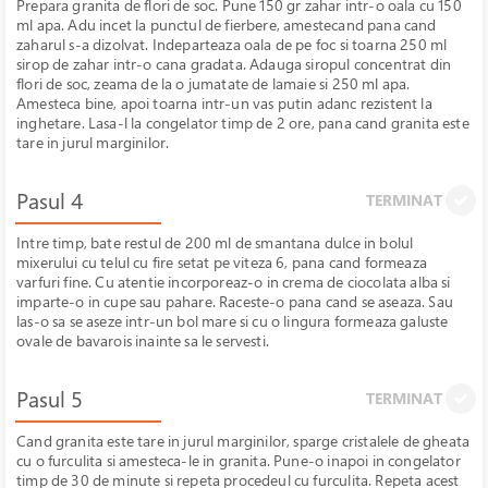
Prepara granita de flori de soc. Pune 150 gr zahar intr-o oala cu 150
ml apa. Adu incet la punctul de fierbere, amestecand pana cand
zaharul s-a dizolvat. Indeparteaza oala de pe foc si toarna 250 ml
sirop de zahar intr-o cana gradata. Adauga siropul concentrat din
flori de soc, zeama de la o jumatate de lamaie si 250 ml apa.
Amesteca bine, apoi toarna intr-un vas putin adanc rezistent la
inghetare. Lasa-l la congelator timp de 2 ore, pana cand granita este
tare in jurul marginilor.
Pasul 4
TERMINAT
Intre timp, bate restul de 200 ml de smantana dulce in bolul
mixerului cu telul cu fire setat pe viteza 6, pana cand formeaza
varfuri fine. Cu atentie incorporeaz-o in crema de ciocolata alba si
imparte-o in cupe sau pahare. Raceste-o pana cand se aseaza. Sau
las-o sa se aseze intr-un bol mare si cu o lingura formeaza galuste
ovale de bavarois inainte sa le servesti.
Pasul 5
TERMINAT
Cand granita este tare in jurul marginilor, sparge cristalele de gheata
cu o furculita si amesteca-le in granita. Pune-o inapoi in congelator
timp de 30 de minute si repeta procedeul cu furculita. Repeta acest