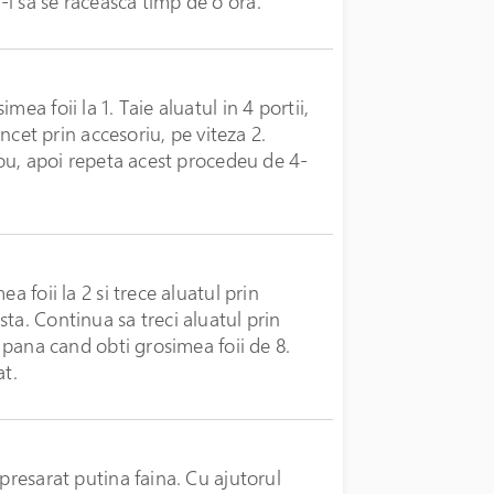
asa-l sa se raceasca timp de o ora.
ea foii la 1. Taie aluatul in 4 portii,
incet prin accesoriu, pe viteza 2.
 nou, apoi repeta acest procedeu de 4-
a foii la 2 si trece aluatul prin
ta. Continua sa treci aluatul prin
, pana cand obti grosimea foii de 8.
at.
presarat putina faina. Cu ajutorul