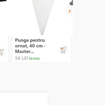
Punga pentru
Tigaie alumi
ornat, 40 cm -
32cm, inaltim
Master...
58 LEI
425 LEI
ÎN STOC
ÎN STO