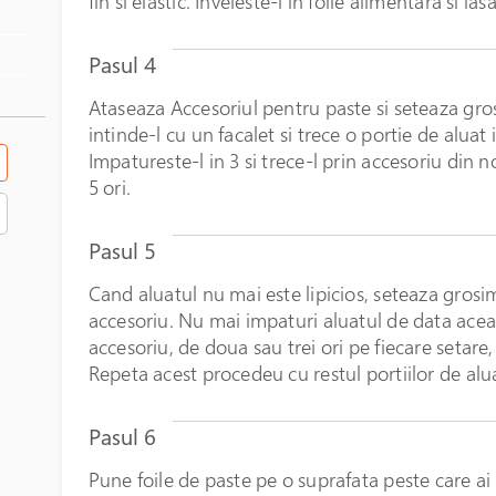
fin si elastic. Inveleste-l in folie alimentara si l
Pasul 4
Ataseaza Accesoriul pentru paste si seteaza grosim
intinde-l cu un facalet si trece o portie de aluat 
Impatureste-l in 3 si trece-l prin accesoriu din
5 ori.
Pasul 5
Cand aluatul nu mai este lipicios, seteaza grosime
accesoriu. Nu mai impaturi aluatul de data aceas
accesoriu, de doua sau trei ori pe fiecare setare
Repeta acest procedeu cu restul portiilor de alu
Pasul 6
Pune foile de paste pe o suprafata peste care ai 