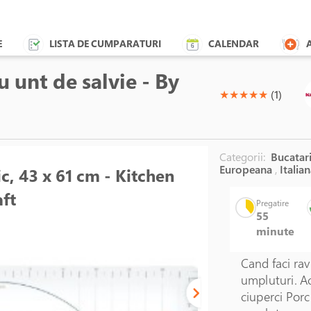
E
LISTA DE CUMPARATURI
CALENDAR
u unt de salvie - By
(*)
(*)
(*)
(*)
(*)
★
★
★
★
★
(1)
Categorii:
Bucatari
Europeana
,
Italian
ic, 43 x 61 cm - Kitchen
aft
Pregatire
55
minute
Cand faci rav
umpluturi. A
ciuperci Porci