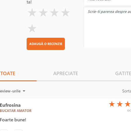
ta!
( )
( )
( )
( )
( )
★
★
★
★
★
ADAUGĂ O RECENZIE
TOATE
APRECIATE
GATIT
review-urile
Sort
(*)
(*)
(*)
★
★
Eufrosina
oc
BUCATAR AMATOR
Foarte bune!