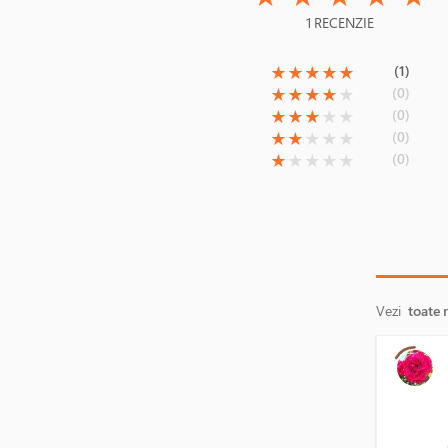
1 RECENZIE
(*)
(*)
(*)
(*)
(*)
(1)
★
★
★
★
★
(*)
(*)
(*)
(*)
( )
(0)
★
★
★
★
★
(*)
(*)
(*)
( )
( )
(0)
★
★
★
★
★
(*)
(*)
( )
( )
( )
(0)
★
★
★
★
★
(*)
( )
( )
( )
( )
(0)
★
★
★
★
★
Vezi
toate 