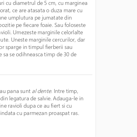
uri cu diametrul de 5 cm, cu marginea
rat, ce are atasata o duza mare cu
pune umplutura pe jumatate din
pozitie pe fiecare foaie. Sau foloseste
avioli. Umezeste marginile celorlalte
lute. Uneste marginile cercurilor, dar
vor sparge in timpul fierberii sau
a-le sa se odihneasca timp de 30 de
 sau pana sunt
al dente
. Intre timp,
din legatura de salvie. Adauga-le in
e ravioli dupa ce au fiert si cu
de indata cu parmezan proaspat ras.