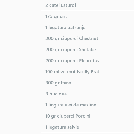
2 catei
usturoi
59 LEI
175 gr
unt
1 legatura
patrunjel
200 gr
ciuperci Chestnut
200 gr
ciuperci Shiitake
200 gr
ciuperci Pleurotus
100 ml
vermut Noilly Prat
300 gr
faina
3 buc
oua
1 lingura
ulei de masline
10 gr
ciuperci Porcini
1 legatura
salvie