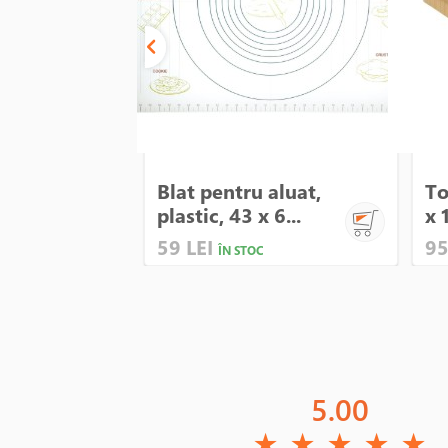
Blat pentru aluat,
To
plastic, 43 x 6...
x 
59 LEI
95
ÎN STOC
5.00
(*)
(*)
(*)
(*)
(*)
★
★
★
★
★