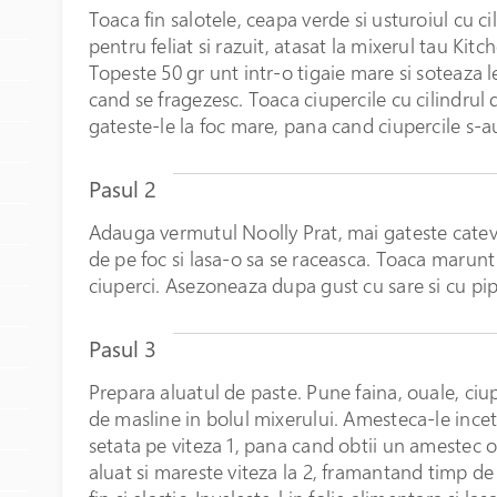
Toaca fin salotele, ceapa verde si usturoiul cu cil
În stoc
pentru feliat si razuit, atasat la mixerul tau Kitc
Topeste 50 gr unt intr-o tigaie mare si soteaza
cand se fragezesc. Toaca ciupercile cu cilindrul d
gateste-le la foc mare, pana cand ciupercile s-a
Pasul 2
Adauga vermutul Noolly Prat, mai gateste catev
de pe foc si lasa-o sa se raceasca. Toaca marunt
ciuperci. Asezoneaza dupa gust cu sare si cu pi
Pasul 3
Prepara aluatul de paste. Pune faina, ouale, ciup
de masline in bolul mixerului. Amesteca-le incet
setata pe viteza 1, pana cand obtii un amestec
aluat si mareste viteza la 2, framantand timp d