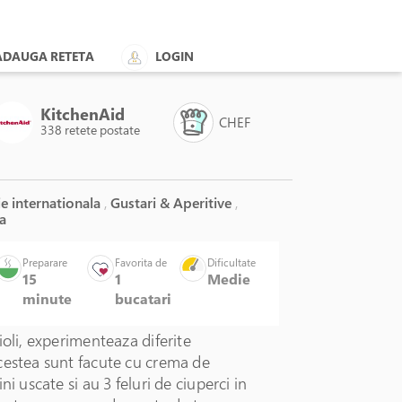
ADAUGA RETETA
LOGIN
KitchenAid
CHEF
338 retete postate
e internationala
,
Gustari & Aperitive
,
a
Preparare
Favorita de
Dificultate
15
1
Medie
minute
bucatari
ioli, experimenteaza diferite
cestea sunt facute cu crema de
ni uscate si au 3 feluri de ciuperci in