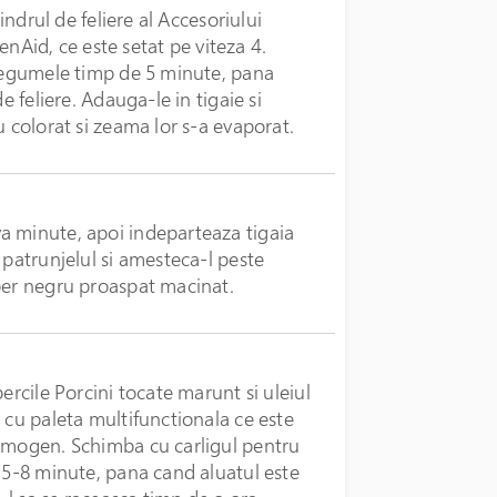
indrul de feliere al Accesoriului
henAid, ce este setat pe viteza 4.
 legumele timp de 5 minute, pana
e feliere. Adauga-le in tigaie si
u colorat si zeama lor s-a evaporat.
a minute, apoi indeparteaza tigaia
 patrunjelul si amesteca-l peste
per negru proaspat macinat.
ercile Porcini tocate marunt si uleiul
 cu paleta multifunctionala ce este
 omogen. Schimba cu carligul pentru
e 5-8 minute, pana cand aluatul este