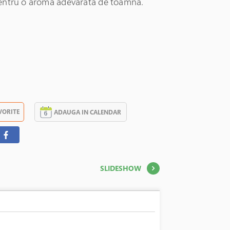
entru o aroma adevarata de toamna.
VORITE
ADAUGA IN CALENDAR
SLIDESHOW