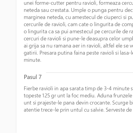
unei forme-cutter pentru ravioli, formeaza cerc
neteda sau crestata. Umple o punga pentru deco
marginea neteda, cu amestecul de ciuperci si 
cercurile de ravioli, cam cate o lingurita de com
o lingurita ca sa pui amestecul pe cercurile de r
cercuri de ravioli si pune-le deasupra celor ump
ai grija sa nu ramana aer in ravioli, altfel ele se 
gatirii. Presara putina faina peste ravioli si las
minute.
Pasul 7
Fierbe ravioli in apa sarata timp de 3-4 minute
topeste 125 gr unt la foc mediu. Aduna frunzele 
unt si prajeste-le pana devin crocante. Scurge bin
atentie trece-le prin untul cu salvie. Serveste 