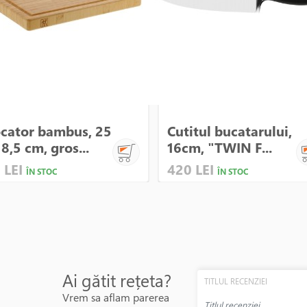
cator bambus, 25
Cutitul bucatarului,
18,5 cm, gros...
16cm, "TWIN F...
 LEI
420 LEI
ÎN STOC
ÎN STOC
Ai gătit rețeta?
TITLUL RECENZIEI
Vrem sa aflam parerea