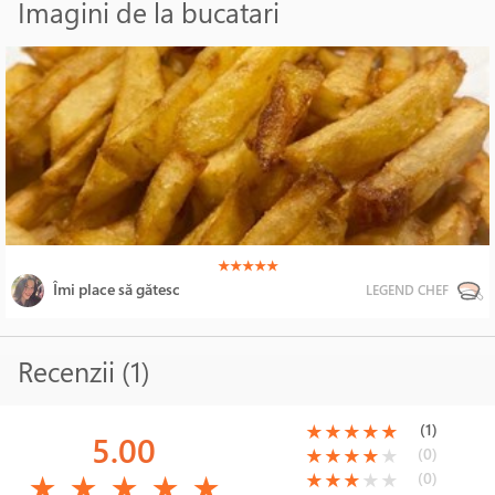
Imagini de la bucatari
(*)
(*)
(*)
(*)
(*)
★
★
★
★
★
Îmi place să gătesc
LEGEND CHEF
Recenzii (1)
(*)
(*)
(*)
(*)
(*)
(1)
★
★
★
★
★
5.00
(*)
(*)
(*)
(*)
( )
(0)
★
★
★
★
★
(*)
(*)
(*)
(*)
(*)
(*)
(*)
(*)
( )
( )
(0)
★
★
★
★
★
★
★
★
★
★