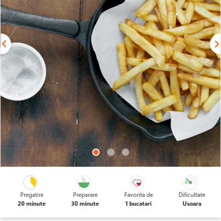
Pregatire
Preparare
Favorita de
Dificultate
20 minute
30 minute
1 bucatari
Usoara