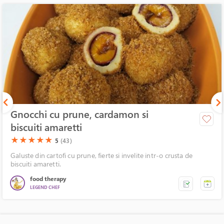
Gnocchi cu prune, cardamon si
biscuiti amaretti
(*)
(*)
(*)
(*)
(*)
★
★
★
★
★
5
(43)
Galuste din cartofi cu prune, fierte si invelite intr-o crusta de
biscuiti amaretti.
food therapy
LEGEND CHEF