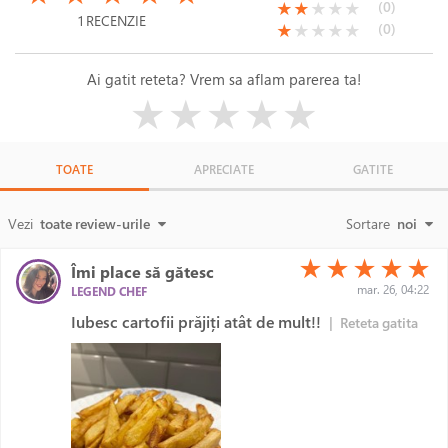
(*)
(*)
( )
( )
( )
(0)
★
★
★
★
★
1 RECENZIE
(*)
( )
( )
( )
( )
(0)
★
★
★
★
★
Ai gatit reteta? Vrem sa aflam parerea ta!
( )
( )
( )
( )
( )
★
★
★
★
★
TOATE
APRECIATE
GATITE
Vezi
toate review-urile
Sortare
noi
(*)
(*)
(*)
(*)
(*)
★
★
★
★
★
Îmi place să gătesc
mar. 26, 04:22
LEGEND CHEF
Iubesc cartofii prăjiți atât de mult!!
|
Reteta gatita