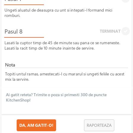
Ungeti aluatul de deasupra cu unt si intepati-l formand mici
romburi.
Pasul 8
TERMINAT
Lasati la cuptor timp de 45 de minute sau pana ce se rumeneste.
Lasati la racit timp de 10 minute inainte de servire.
Nota
Topiti untul ramas, amestecati-l cu mararul si ungeti feliile cu acest
mix la servire.
Ai gatit reteta? Trimite o poza si primesti 300 de puncte
KitchenShop!
DA, AM GATIT-O!
RAPORTEAZA