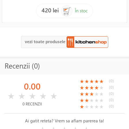
420 lei
În stoc
vezi toate produsele
Recenzii (0)
(*)
(*)
(*)
(*)
(*)
(0)
★
★
★
★
★
0.00
(*)
(*)
(*)
(*)
( )
(0)
★
★
★
★
★
( )
( )
( )
( )
( )
(*)
(*)
(*)
( )
( )
(0)
★
★
★
★
★
★
★
★
★
★
(*)
(*)
( )
( )
( )
(0)
★
★
★
★
★
0 RECENZII
(*)
( )
( )
( )
( )
(0)
★
★
★
★
★
Ai gatit reteta? Vrem sa aflam parerea ta!
( )
( )
( )
( )
( )