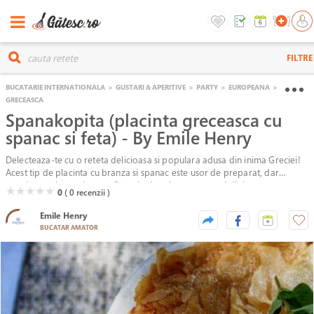
FILTRE
BUCATARIE INTERNATIONALA
>
GUSTARI & APERITIVE
>
PARTY
>
EUROPEANA
>
GRECEASCA
Spanakopita (placinta greceasca cu
spanac si feta) - By Emile Henry
Delecteaza-te cu o reteta delicioasa si populara adusa din inima Greciei!
Acest tip de placinta cu branza si spanac este usor de preparat, dar
totodata satioasa si poate fi servita in orice moment al zilei.
( )
( )
( )
( )
( )
★
★
★
★
★
0
( 0
recenzii )
Emile Henry
BUCATAR AMATOR