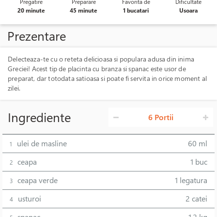
Pregatire
Preparare
Favorita de
Dificultate
20 minute
45 minute
1 bucatari
Usoara
Prezentare
Delecteaza-te cu o reteta delicioasa si populara adusa din inima
Greciei! Acest tip de placinta cu branza si spanac este usor de
preparat, dar totodata satioasa si poate fi servita in orice moment al
zilei.
Ingrediente
6 Portii
ulei de masline
60 ml
1
ceapa
1 buc
2
ceapa verde
1 legatura
3
usturoi
2 catei
4