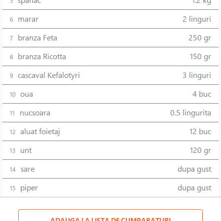
spanac
1.2 kg
5
marar
2 linguri
6
branza Feta
250 gr
7
branza Ricotta
150 gr
8
cascaval Kefalotyri
3 linguri
9
oua
4 buc
10
nucsoara
0.5 lingurita
11
aluat foietaj
12 buc
12
unt
120 gr
13
sare
dupa gust
14
piper
dupa gust
15
ADAUGA LA LISTA DE CUMPARATURI