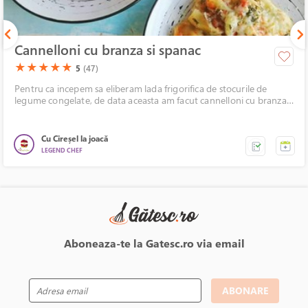
Cannelloni cu branza si spanac
(*)
(*)
(*)
(*)
(*)
★
★
★
★
★
5
(47)
Pentru ca incepem sa eliberam lada frigorifica de stocurile de
legume congelate, de data aceasta am facut cannelloni cu branza
si spanac la slow cooker, la care am adaugat rondele congelate de
dovlecel. Rezultatul final a fost un deliciu care ne-a cucerit de la
mic la mare, toate ingredientele imbinandu-se perfect. Am obtinut
Cu Cireșel la joacă
un pranz super-mega delicios cu minim de efort, pregatirea
LEGEND CHEF
durand mai putin de 30 de minute.
Aboneaza-te la Gatesc.ro via email
ABONARE