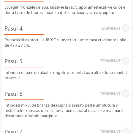
Scurgeti frunzele de apa, lasati-le la racit, apoi amestecati-le cu cele
doua tipuri de branza, ouale batute, nucsoara, sarea si piperul.
Pasul 4
TERMINAT
Preincalziti cuptorul la 180°C si ungeti cu unt o tava cu dimensiunile
de 47 x 27 cm.
Pasul 5
TERMINAT
Intindeti o foaie de aluat si ungeti-o cu unt. Luati alte 5 foi si repetati
procesul.
Pasul 6
TERMINAT
Intindeti mixul de branza deasupra si asezati peste umplutura si
restul foilor ramase, unse cu unt. Taiati aluatul daca este mai mare
decat tava si indoiti marginile.
Pasul 7
TERMINAT