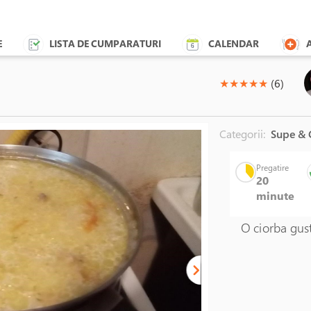
E
LISTA DE CUMPARATURI
CALENDAR
(*)
(*)
(*)
(*)
(*)
★
★
★
★
★
(6)
Categorii:
Supe & 
Pregatire
20
minute
O ciorba gust