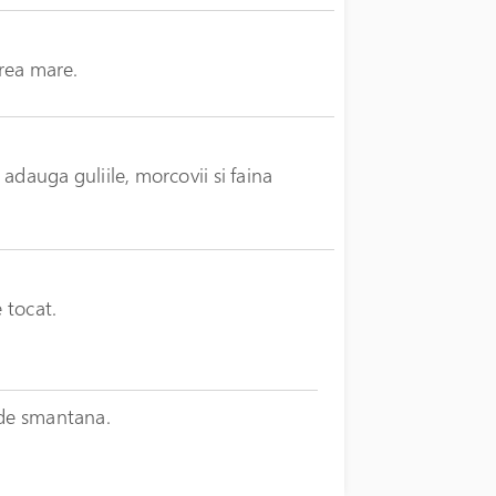
area mare.
e adauga guliile, morcovii si faina
 tocat.
 de smantana.