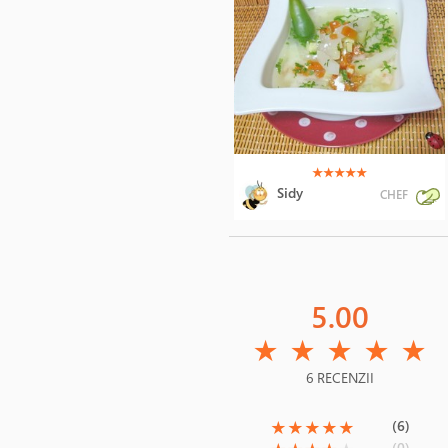
(*)
(*)
(*)
(*)
(*)
★
★
★
★
★
Sidy
CHEF
5.00
(*)
(*)
(*)
(*)
(*)
★
★
★
★
★
6 RECENZII
(*)
(*)
(*)
(*)
(*)
(6)
★
★
★
★
★
(0)