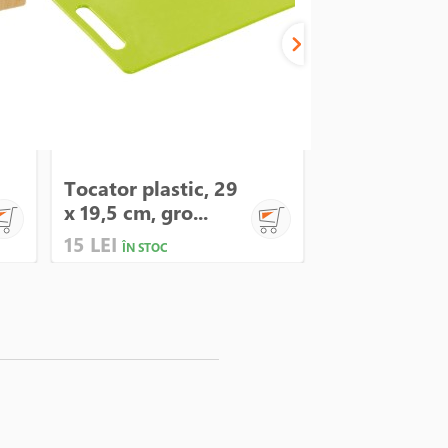
Tocator plastic, 29
Tocator prof
x 19,5 cm, gro...
pentru branz
15 LEI
95 LEI
ÎN STOC
ÎN STOC