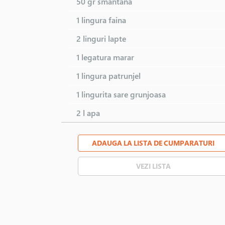
50 gr
smantana
1 lingura
faina
2 linguri
lapte
1 legatura
marar
1 lingura
patrunjel
1 lingurita
sare grunjoasa
2 l
apa
ADAUGA LA LISTA DE CUMPARATURI
VEZI LISTA