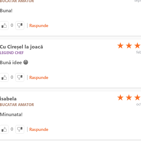
BUCATAR AMATOR
Buna!
|
0
Raspunde
(*)
(*)
(*)
★
★
Cu Cireșel la joacă
feb
LEGEND CHEF
Bună idee 😁
|
0
Raspunde
(*)
(*)
(*)
★
★
isabela
oct
BUCATAR AMATOR
Minunata!
|
0
Raspunde