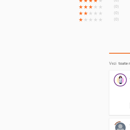
(*)
(*)
(*)
(*)
( )
★
★
★
★
★
(*)
(*)
(*)
( )
( )
(0)
★
★
★
★
★
(*)
(*)
( )
( )
( )
(0)
★
★
★
★
★
(*)
( )
( )
( )
( )
(0)
★
★
★
★
★
Vezi
toate 