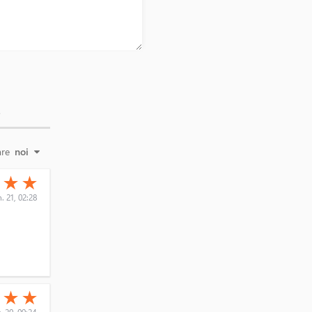
E
are
noi
(*)
(*)
★
★
★
n. 21, 02:28
(*)
(*)
★
★
★
. 20, 09:24