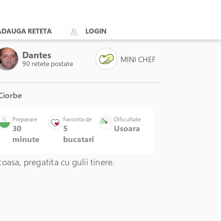
ADAUGA RETETA
LOGIN
Dantes
MINI CHEF
90 retete postate
Ciorbe
Preparare
Favorita de
Dificultate
30
5
Usoara
minute
bucatari
Un
oasa, pregatita cu gulii tinere.