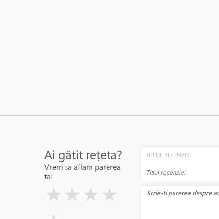
Ai gătit rețeta?
TITLUL RECENZIEI
Vrem sa aflam parerea
ta!
( )
( )
( )
( )
( )
★
★
★
★