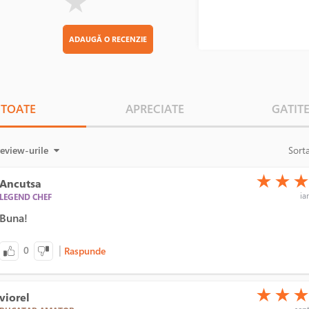
★
ADAUGĂ O RECENZIE
TOATE
APRECIATE
GATIT
review-urile
Sort
(*)
(*)
(*)
★
★
Ancutsa
ia
LEGEND CHEF
Buna!
|
0
Raspunde
(*)
(*)
(*)
★
★
viorel
sept