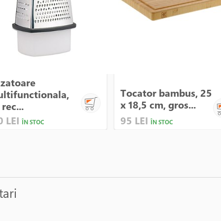
zatoare
Tocator bambus, 25
ltifunctionala,
x 18,5 cm, gros...
 rec...
0 LEI
95 LEI
ÎN STOC
ÎN STOC
tari