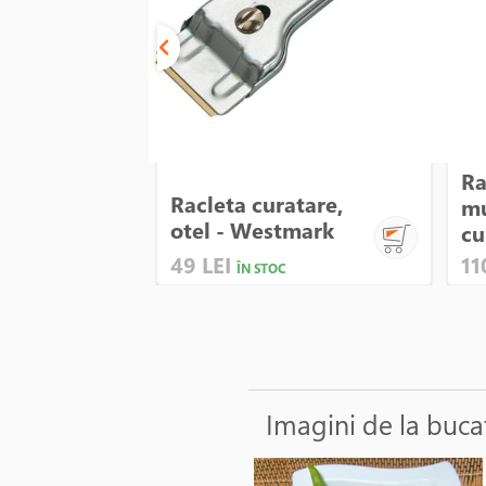
Ra
Racleta curatare,
mu
otel - Westmark
cu
49 LEI
11
ÎN STOC
Imagini de la buca