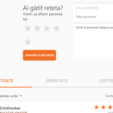
Ai gătit rețeta?
TITLUL RECENZIEI
Vrem sa aflam parerea
ta!
( )
( )
( )
( )
( )
★
★
★
★
★
ADAUGĂ O RECENZIE
TOATE
APRECIATE
GATIT
review-urile
Sort
(*)
(*)
(*)
★
★
Cristinutsa
sept
BUCATAR AMATOR