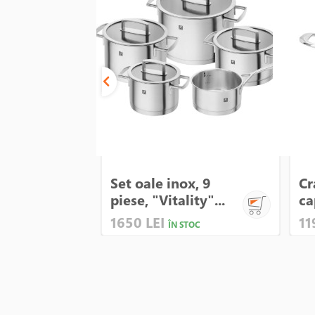
Set oale inox, 9
Cr
piese, "Vitality"...
ca
1650 LEI
11
ÎN STOC