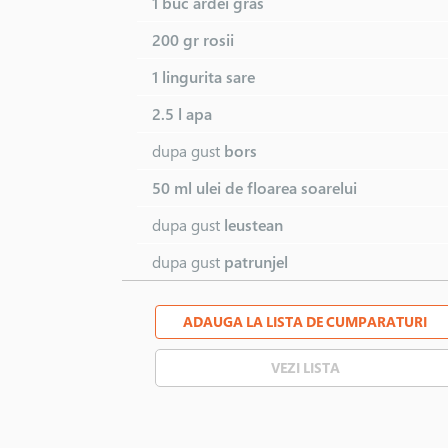
1 buc
ardei gras
200 gr
rosii
1 lingurita
sare
2.5 l
apa
dupa gust
bors
50 ml
ulei de floarea soarelui
dupa gust
leustean
dupa gust
patrunjel
ADAUGA LA LISTA DE CUMPARATURI
VEZI LISTA