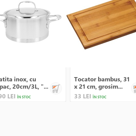
atita inox, cu
Tocator bambus, 31
pac, 20cm/3L, "...
x 21 cm, grosim...
90 LEI
33 LEI
ÎN STOC
ÎN STOC