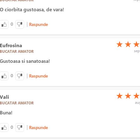
O ciorbita gustoasa, de vara!
|
0
Raspunde
(*)
(*)
(*)
★
★
Eufrosina
sept
BUCATAR AMATOR
Gustoasa si sanatoasa!
|
0
Raspunde
(*)
(*)
(*)
★
★
Vali
aug
BUCATAR AMATOR
Buna!
|
0
Raspunde