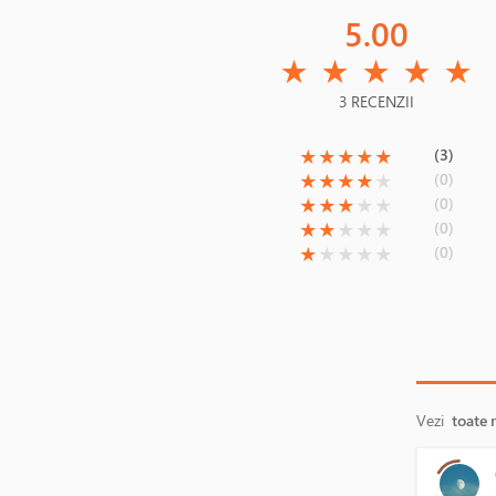
5.00
(*)
(*)
(*)
(*)
(*)
★
★
★
★
★
3 RECENZII
(*)
(*)
(*)
(*)
(*)
(3)
★
★
★
★
★
(*)
(*)
(*)
(*)
( )
(0)
★
★
★
★
★
(*)
(*)
(*)
( )
( )
(0)
★
★
★
★
★
(*)
(*)
( )
( )
( )
(0)
★
★
★
★
★
(*)
( )
( )
( )
( )
(0)
★
★
★
★
★
Vezi
toate 