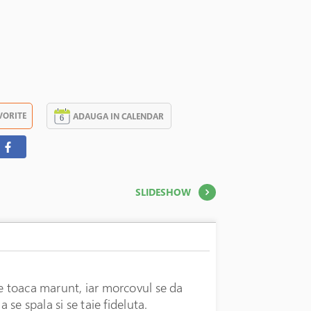
VORITE
ADAUGA IN CALENDAR
SLIDESHOW
se toaca marunt, iar morcovul se da
 se spala si se taie fideluta.