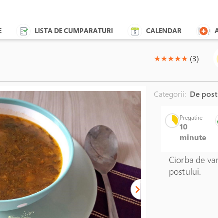
E
LISTA DE CUMPARATURI
CALENDAR
(*)
(*)
(*)
(*)
(*)
★
★
★
★
★
(3)
Categorii:
De pos
Pregatire
10
minute
Ciorba de va
postului.