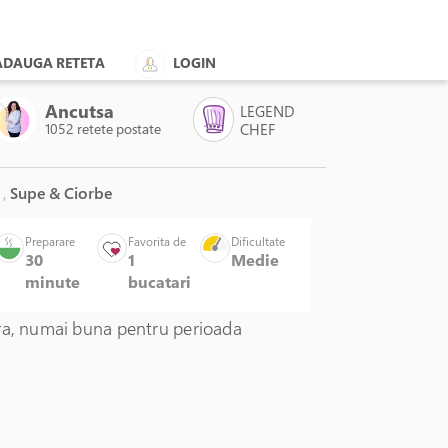
ADAUGA RETETA
LOGIN
Ancutsa
LEGEND
1052 retete postate
CHEF
t
,
Supe & Ciorbe
Preparare
Favorita de
Dificultate
30
1
Medie
minute
bucatari
ra, numai buna pentru perioada