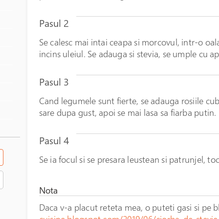
Pasul 2
Se calesc mai intai ceapa si morcovul, intr-o oal
incins uleiul. Se adauga si stevia, se umple cu apa 
Pasul 3
Cand legumele sunt fierte, se adauga rosiile cub
sare dupa gust, apoi se mai lasa sa fiarba putin.
Pasul 4
Se ia focul si se presara leustean si patrunjel, t
Nota
Daca v-a placut reteta mea, o puteti gasi si pe
cuisine.blogspot.com/2019/06/ciorba-de-stevie