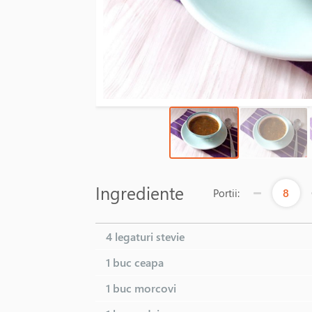
Ingrediente
8
Portii:
4 legaturi
stevie
1 buc
ceapa
1 buc
morcovi