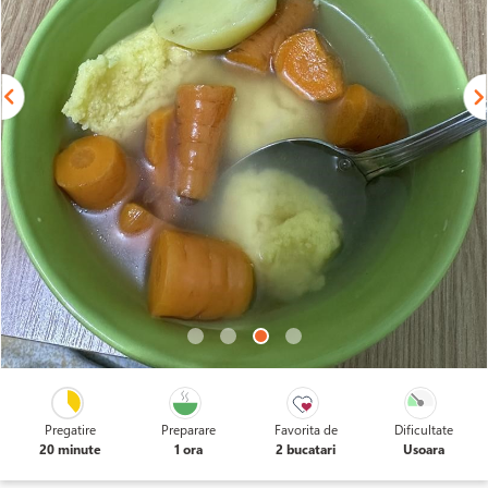
Pregatire
Preparare
Favorita de
Dificultate
20 minute
1 ora
2 bucatari
Usoara