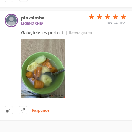
(*)
(*)
(*)
(*)
(*)
★
★
★
★
★
pinksimba
ian. 24, 11:21
LEGEND CHEF
Găluștele ies perfect
|
Reteta gatita
|
1
Raspunde