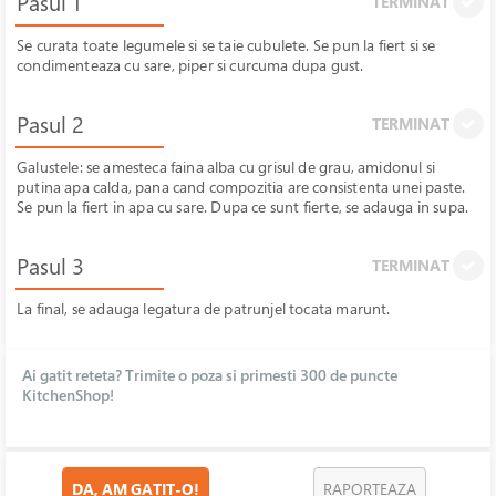
Pasul 1
TERMINAT
Se curata toate legumele si se taie cubulete. Se pun la fiert si se
condimenteaza cu sare, piper si curcuma dupa gust.
Pasul 2
TERMINAT
Galustele: se amesteca faina alba cu grisul de grau, amidonul si
putina apa calda, pana cand compozitia are consistenta unei paste.
Se pun la fiert in apa cu sare. Dupa ce sunt fierte, se adauga in supa.
Pasul 3
TERMINAT
La final, se adauga legatura de patrunjel tocata marunt.
Ai gatit reteta? Trimite o poza si primesti 300 de puncte
KitchenShop!
DA, AM GATIT-O!
RAPORTEAZA