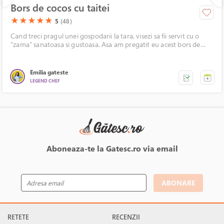
Bors de cocos cu taitei
(*)
(*)
(*)
(*)
(*)
★
★
★
★
★
5
(48)
Cand treci pragul unei gospodarii la tara, visezi sa fii servit cu o
”zama” sanatoasa si gustoasa. Asa am pregatit eu acest bors de
cocos, dintr-o pasare grasa, galbena si care a dat un gust fantastic
de bun ciorbei. Am folosit bors acru, taranesc si am adaugat si taitei
preparati in casa, cu ajutorul masinii de facut paste.
Emilia gateste
LEGEND CHEF
Aboneaza-te la Gatesc.ro via email
ABONARE
RETETE
RECENZII