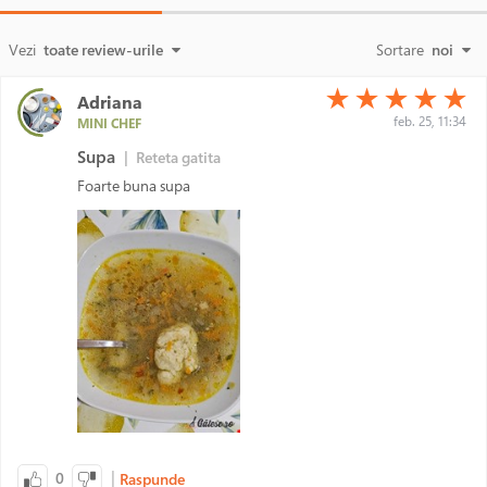
Vezi
toate review-urile
Sortare
noi
(*)
(*)
(*)
(*)
(*)
★
★
★
★
★
Adriana
feb. 25, 11:34
MINI CHEF
Supa
|
Reteta gatita
Foarte buna supa
|
0
Raspunde