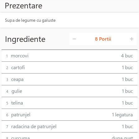
Prezentare
Supa de legume cu galuste
Ingrediente
8 Portii
morcovi
4 buc
1
cartofi
1 buc
2
ceapa
1 buc
3
gulie
1 buc
4
telina
1 buc
5
patrunjel
1 legatura
6
radacina de patrunjel
1 buc
7
curcuma
dupa gust
8