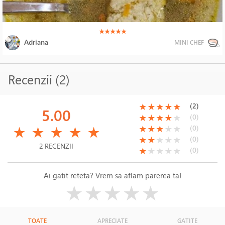
(*)
(*)
(*)
(*)
(*)
★
★
★
★
★
Adriana
MINI CHEF
Recenzii (2)
(*)
(*)
(*)
(*)
(*)
(2)
★
★
★
★
★
5.00
(*)
(*)
(*)
(*)
( )
(0)
★
★
★
★
★
(*)
(*)
(*)
(*)
(*)
(*)
(*)
(*)
( )
( )
(0)
★
★
★
★
★
★
★
★
★
★
(*)
(*)
( )
( )
( )
(0)
★
★
★
★
★
2 RECENZII
(*)
( )
( )
( )
( )
(0)
★
★
★
★
★
Ai gatit reteta? Vrem sa aflam parerea ta!
( )
( )
( )
( )
( )
★
★
★
★
★
TOATE
APRECIATE
GATITE