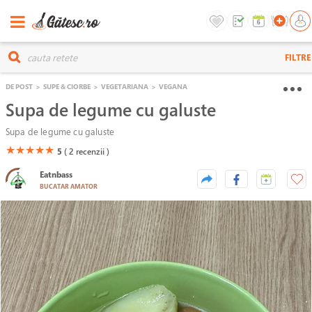
FILTRE
DE POST
>
SUPE & CIORBE
>
VEGETARIANA
>
VEGANA
Supa de legume cu galuste
Supa de legume cu galuste
(*)
(*)
(*)
(*)
(*)
★
★
★
★
★
5
( 2
recenzii )
Eatnbass
BUCATAR AMATOR